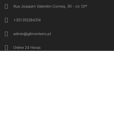
Rua Joaquim Valentim Correia, 30 - r/c Dtº
+351 912284314
admin@gilmonteiro.pt
Online 24 Horas
PRODUTOS EM DESTAQUE
BROTHER LC1220XL / LC1240XL / LC1280XL /
LC1240C - Genérico - Cyan
Avaliação