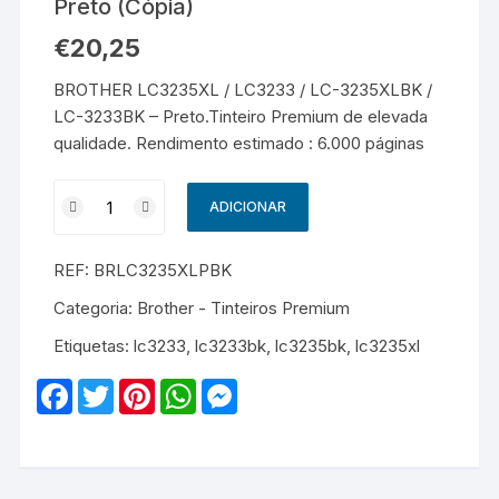
Preto (Cópia)
€
20,25
BROTHER LC3235XL / LC3233 / LC-3235XLBK /
LC-3233BK – Preto.Tinteiro Premium de elevada
qualidade. Rendimento estimado : 6.000 páginas
Quantidade
ADICIONAR
de
BROTHER
REF:
BRLC3235XLPBK
LC3235XL
/
Categoria:
Brother - Tinteiros Premium
LC3233
Etiquetas:
lc3233
,
lc3233bk
,
lc3235bk
,
lc3235xl
/
LC-
F
T
P
W
M
3235XLBK
a
w
i
h
e
c
i
n
a
s
/
e
t
t
t
s
LC-
b
t
e
s
e
o
e
r
A
n
3233BK
o
r
e
p
g