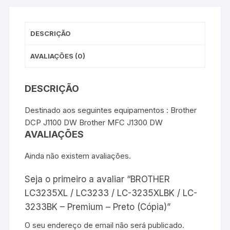
-
k
s
p
e
t
r
Premium
-
DESCRIÇÃO
Preto
(Cópia)
AVALIAÇÕES (0)
DESCRIÇÃO
Destinado aos seguintes equipamentos : Brother
DCP J1100 DW Brother MFC J1300 DW
AVALIAÇÕES
Ainda não existem avaliações.
Seja o primeiro a avaliar “BROTHER
LC3235XL / LC3233 / LC-3235XLBK / LC-
3233BK – Premium – Preto (Cópia)”
O seu endereço de email não será publicado.