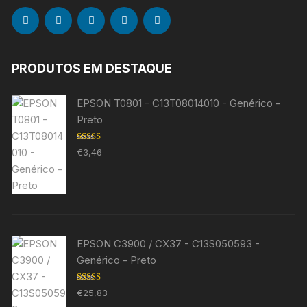
PRODUTOS EM DESTAQUE
EPSON T0801 - C13T08014010 - Genérico -
Preto
Avaliação
€
3,46
5.00
de 5
EPSON C3900 / CX37 - C13S050593 -
Genérico - Preto
Avaliação
€
25,83
5.00
de 5