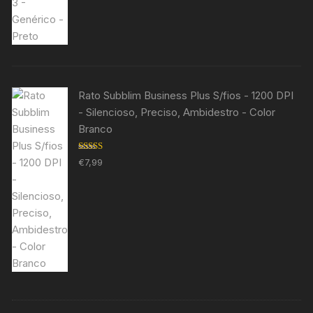
Rato Subblim Business Plus S/fios - 1200 DPI
- Silencioso, Preciso, Ambidestro - Color
Branco
Avaliação
€
7,99
5.00
de 5