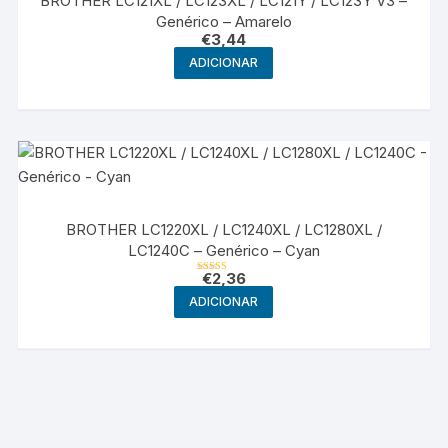
BROTHER LC121XL / LC123XL / LC121Y / LC123Y V3 –
Genérico – Amarelo
€
3,44
ADICIONAR
BROTHER LC1220XL / LC1240XL / LC1280XL /
LC1240C – Genérico – Cyan
€
2,36
Avaliação
5.00
ADICIONAR
de 5