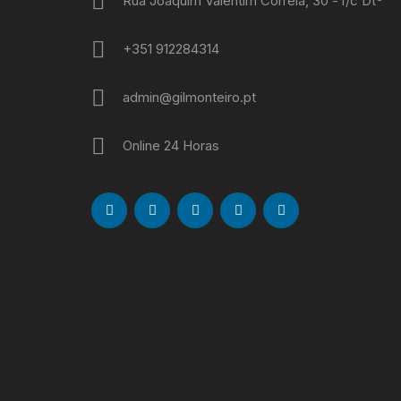
Rua Joaquim Valentim Correia, 30 - r/c Dtº
+351 912284314
admin@gilmonteiro.pt
Online 24 Horas