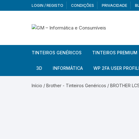
Skip
LOGIN / REGISTO
CONDIÇÕES
PRIVACIDADE
B
to
content
TINTEIROS GENÉRICOS
TINTEIROS PREMIUM
Brother
Brother
3D
INFORMÁTICA
WP 2FA USER PROFIL
Brother – Pack
Epson
Filamentos
Periféricos
Aur
Início
/
Brother - Tinteiros Genéricos
/ BROTHER LC52
Canon
HP
Armazenamento externo
Co
Ca
Canon – Pack
Lexmark
Redes e Conetividade
We
Me
Ad
Epson
Rat