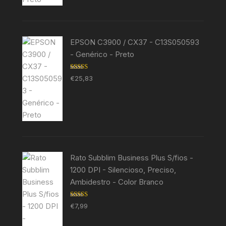
EPSON C3900 / CX37 - C13S050593
- Genérico - Preto
Avaliação
€
25,83
5.00
de 5
Rato Subblim Business Plus S/fios -
1200 DPI - Silencioso, Preciso,
Ambidestro - Color Branco
Avaliação
€
7,99
5.00
de 5