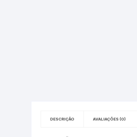
Epson – Pack
Rat
HP
HP – Pack
Lexmark
Lexmark – Pack
DESCRIÇÃO
AVALIAÇÕES (0)