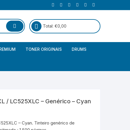
Total:
€
0,00
REMIUM
TONER ORIGINAIS
DRUMS
Canon
Brother – Genérico
HP
Canon – Genérico
Kyocera
Canon – Originais
 / LC525XLC – Genérico – Cyan
Epson – Genéricos
HP – Genérico
25XLC – Cyan. Tinteiro genérico de
stimado : 1.500 páginas