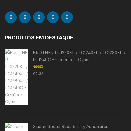
PRODUTOS EM DESTAQUE
BROTHER LC1220XL / LC1240XL / LC1280XL /
LC1240C - Genérico - Cyan
Avaliação
€
2,36
5.00
de 5
Xiaomi Redmi Buds 6 Play Auriculares