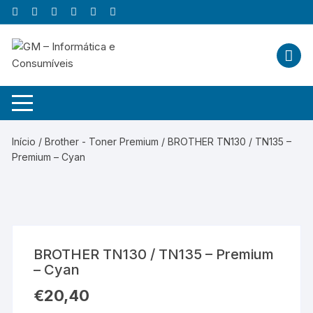
Skip
to
content
Início
/
Brother - Toner Premium
/ BROTHER TN130 / TN135 –
Premium – Cyan
BROTHER TN130 / TN135 – Premium
– Cyan
€
20,40