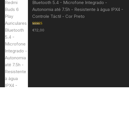
Bluetooth 5.4 - Microfone Integrado -
Autonomia até 7.5h - Resistente à água IPX4 -
Controle Táctil - Cor Preto
Avaliação
€
12,00
5.00
de 5