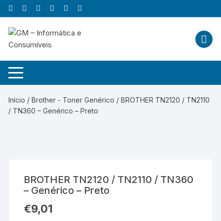
Skip
to
content
Início
/
Brother - Toner Genérico
/ BROTHER TN2120 / TN2110
/ TN360 – Genérico – Preto
BROTHER TN2120 / TN2110 / TN360
– Genérico – Preto
€
9,01