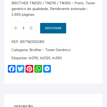
BROTHER TN2120 / TN2110 / TN360 – Preto. Toner
genérico de qualidade. Rendimento estimado :
2.600 páginas
Quantidade
ADICIONAR
de
BROTHER
REF:
BRTN2120GBK
TN2120
/
Categoria:
Brother - Toner Genérico
TN2110
Etiquetas:
tn2110
,
tn2120
,
tn360
/
TN360
F
T
P
W
M
-
a
w
i
h
e
c
i
n
a
s
Genérico
e
t
t
t
s
-
b
t
e
s
e
o
e
r
A
n
Preto
o
r
e
p
g
k
s
p
e
t
r
DESCRIÇÃO