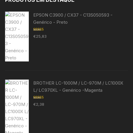
EPSON C3900 / CX37 - C13S050593 -
Genérico - Preto
Avaliação
€
25,83
5.00
de 5
BROTHER LC-1000M / LC-970M / LC1000X
L/ LC970XL - Genérico -Magenta
Avaliação
€
2,38
5.00
de 5