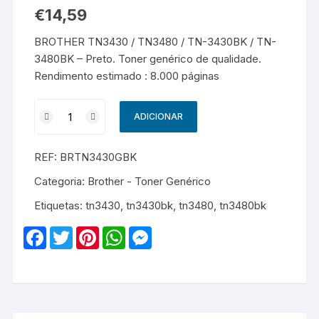
€
14,59
BROTHER TN3430 / TN3480 / TN-3430BK / TN-
3480BK – Preto. Toner genérico de qualidade.
Rendimento estimado : 8.000 páginas
Quantidade
ADICIONAR
de
BROTHER
REF:
BRTN3430GBK
TN3430
/
Categoria:
Brother - Toner Genérico
TN3480
Etiquetas:
tn3430
,
tn3430bk
,
tn3480
,
tn3480bk
/
TN-
F
T
P
W
M
3430BK
a
w
i
h
e
c
i
n
a
s
/
e
t
t
t
s
TN-
b
t
e
s
e
o
e
r
A
n
3480BK
o
r
e
p
g
-
k
s
p
e