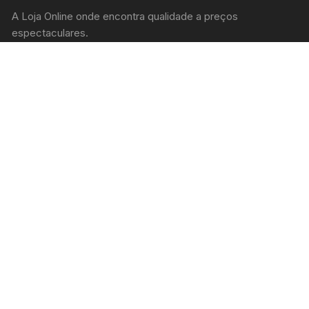
A Loja Online onde encontra qualidade a preços
espectaculares.
Rua Joaquim Valentim Correia, 30 - r/c Dtº
+351 912284314
admin@gilmonteiro.pt
Online 24 Horas
PRODUTOS EM DESTAQUE