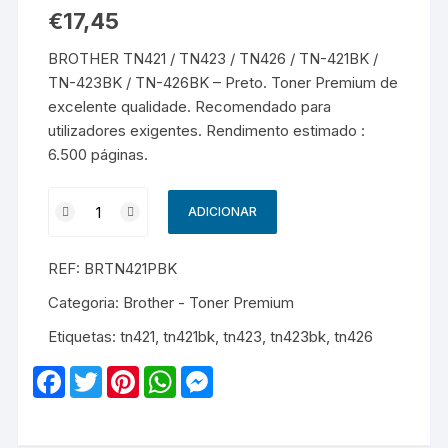
€
17,45
BROTHER TN421 / TN423 / TN426 / TN-421BK /
TN-423BK / TN-426BK – Preto. Toner Premium de
excelente qualidade. Recomendado para
utilizadores exigentes. Rendimento estimado :
6.500 páginas.
Quantidade
ADICIONAR
de
BROTHER
REF:
BRTN421PBK
TN421
/
Categoria:
Brother - Toner Premium
TN423
Etiquetas:
tn421
,
tn421bk
,
tn423
,
tn423bk
,
tn426
/
TN426
F
T
P
W
M
/
a
w
i
h
e
c
i
n
a
s
TN-
e
t
t
t
s
421BK
b
t
e
s
e