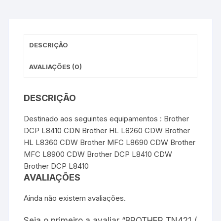
o
e
r
A
n
/
o
r
e
p
g
TN-
k
s
p
e
t
r
423BK
/
DESCRIÇÃO
TN-
426BK
AVALIAÇÕES (0)
-
Premium
DESCRIÇÃO
-
Preto
Destinado aos seguintes equipamentos : Brother
DCP L8410 CDN Brother HL L8260 CDW Brother
HL L8360 CDW Brother MFC L8690 CDW Brother
MFC L8900 CDW Brother DCP L8410 CDW
Brother DCP L8410
AVALIAÇÕES
Ainda não existem avaliações.
Seja o primeiro a avaliar “BROTHER TN421 /