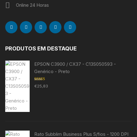
Online 24 Horas
PRODUTOS EM DESTAQUE
EPSON C3900 / CX37 - C13S050593 -
Genérico - Preto
Avaliação
€
25,83
5.00
de 5
Rato Subblim Business Plus S/fios - 1200 DPI