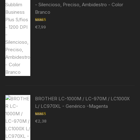
- Silencioso, Preciso, Ambidestro - Color
Branco
Avaliação
€
7,99
5.00
de 5
BROTHER LC-1000M / LC-970M / LC1000X
L/ LC970XL - Genérico -Magenta
Avaliação
€
2,38
5.00
de 5