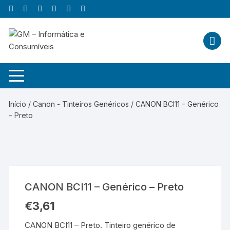
Skip
to
content
Início
/
Canon - Tinteiros Genéricos
/ CANON BCI11 – Genérico
– Preto
CANON BCI11 – Genérico – Preto
€
3,61
CANON BCI11 – Preto. Tinteiro genérico de