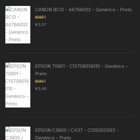
CANON BCI3 - 4479A002 - Genérico - Preto
Avaliação
€
3,57
5.00
de 5
EPSON T0801 - C13T08014010 - Genérico -
Preto
Avaliação
€
3,46
5.00
de 5
EPSON C3900 / CX37 - C13S050593 -
Genérico - Preto