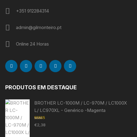
+351 912284314
admin@gilmonteiro.pt
Online 24 Horas
PRODUTOS EM DESTAQUE
BROTHER LC-1000M / LC-970M / LC1000X
L/ LC970XL - Genérico -Magenta
Avaliação
€
2,38
5.00
de 5