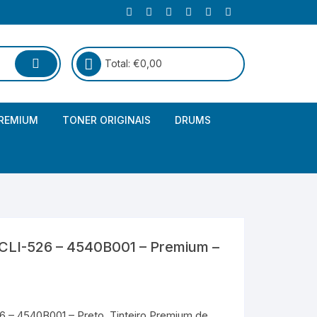
Total:
€
0,00
REMIUM
TONER ORIGINAIS
DRUMS
Canon
Brother – Genérico
HP
Canon – Genérico
Kyocera
Canon – Originais
CLI-526 – 4540B001 – Premium –
Epson – Genéricos
HP – Genérico
 – 4540B001 – Preto. Tinteiro Premium de