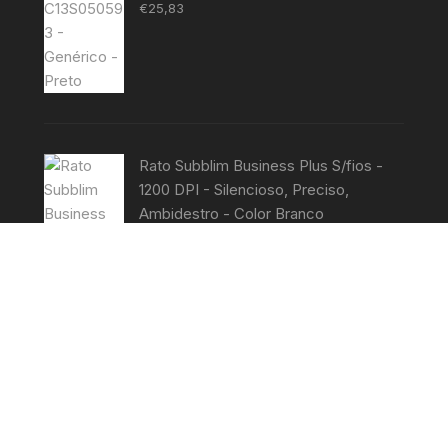
Avaliação
€
25,83
5.00
de 5
Rato Subblim Business Plus S/fios -
1200 DPI - Silencioso, Preciso,
Ambidestro - Color Branco
Avaliação
€
7,99
5.00
de 5