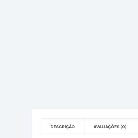
Epson – Pack
Rat
HP
HP – Pack
Lexmark
Lexmark – Pack
DESCRIÇÃO
AVALIAÇÕES (0)