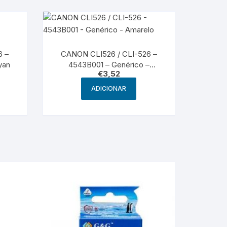
6 –
CANON CLI526 / CLI-526 –
yan
4543B001 – Genérico –
€
3,52
Amarelo
ADICIONAR