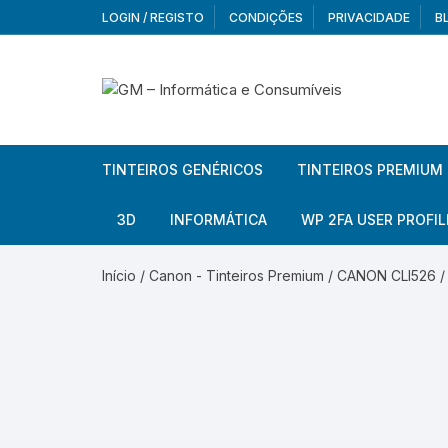
Skip
LOGIN / REGISTO
CONDIÇÕES
PRIVACIDADE
B
to
content
TINTEIROS GENÉRICOS
TINTEIROS PREMIUM
Brother
Brother
3D
INFORMÁTICA
WP 2FA USER PROFIL
Brother – Pack
Epson
Filamentos
Periféricos
Aur
Início
/
Canon - Tinteiros Premium
/ CANON CLI526 / 
Canon
HP
Armazenamento externo
Co
Ca
Canon – Pack
Lexmark
Redes e Conetividade
We
Me
Ad
Epson
Rat