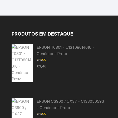
PRODUTOS EM DESTAQUE
EPSON T0801 - C13T08014010 -
Genérico - Preto
Avaliação
€
3,46
5.00
de 5
EPSON C3900 / CX37 - C13S050593
- Genérico - Preto