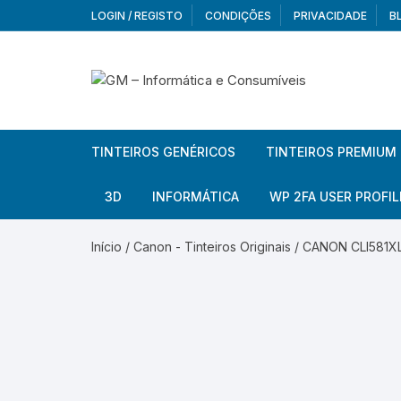
Skip
LOGIN / REGISTO
CONDIÇÕES
PRIVACIDADE
B
to
content
TINTEIROS GENÉRICOS
TINTEIROS PREMIUM
Brother
Brother
3D
INFORMÁTICA
WP 2FA USER PROFIL
Brother – Pack
Epson
Filamentos
Periféricos
Aur
Início
/
Canon - Tinteiros Originais
/ CANON CLI581XL 
Canon
HP
Armazenamento externo
Co
Ca
Canon – Pack
Lexmark
Redes e Conetividade
We
Me
Ad
Epson
Rat