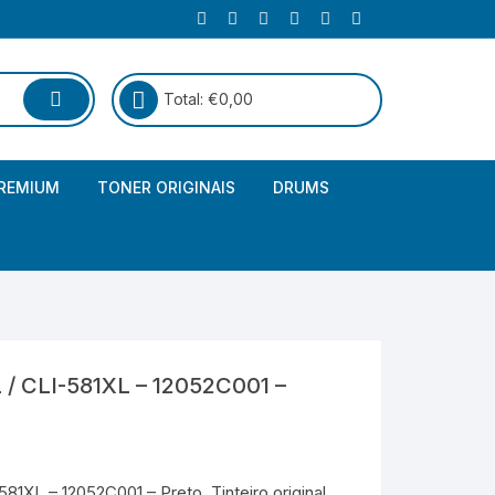
Total:
€
0,00
REMIUM
TONER ORIGINAIS
DRUMS
Canon
Brother – Genérico
HP
Canon – Genérico
Kyocera
Canon – Originais
/ CLI-581XL – 12052C001 –
Epson – Genéricos
HP – Genérico
1XL – 12052C001 – Preto. Tinteiro original