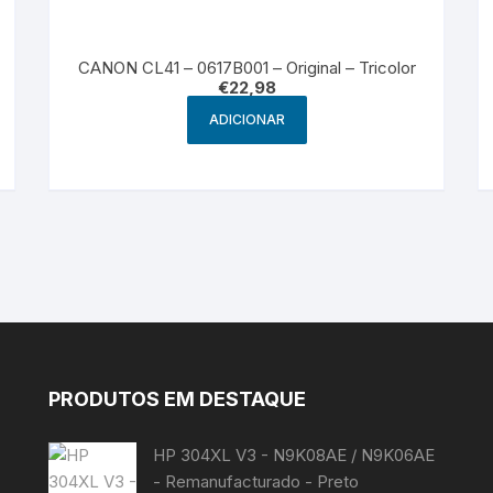
CANON CL41 – 0617B001 – Original – Tricolor
€
22,98
ADICIONAR
PRODUTOS EM DESTAQUE
HP 304XL V3 - N9K08AE / N9K06AE
- Remanufacturado - Preto