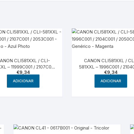
ANON CLI581XXL / CLI-
CANON CLI581XXL / CL
XL – 11999C001 / 2107C001
581XXL – 1996C001 / 2104
€
9,34
€
9,34
053C001 – Genérico – Azul
/ 2050C001 – Genérico 
Photo
Magenta
ADICIONAR
ADICIONAR