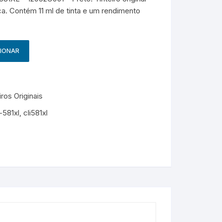
g
HP – Originais
a. Contém 11 ml de tinta e um rendimento
Samsung – Genérico
CIONAR
ros Originais
i-581xl
,
cli581xl
M
e
s
s
e
n
g
e