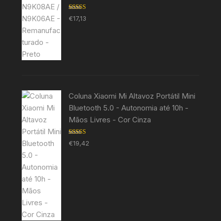
Avaliação
€
17,13
5.00
de 5
Coluna Xiaomi Mi Altavoz Portátil Mini
Bluetooth 5.0 - Autonomia até 10h -
Mãos Livres - Cor Cinza
Avaliação
€
19,42
5.00
de 5