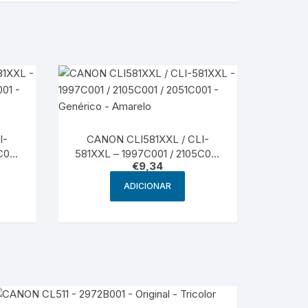
I-
CANON CLI581XXL / CLI-
C001
581XXL – 1997C001 / 2105C001
€
9,34
–
/ 2051C001 – Genérico –
Amarelo
ADICIONAR