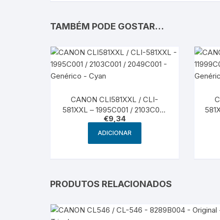
TAMBÉM PODE GOSTAR…
CANON CLI581XXL / CLI-
C
581XXL – 1995C001 / 2103C001
581X
€
9,34
/ 2049C001 – Genérico – Cyan
/ 2
ADICIONAR
PRODUTOS RELACIONADOS