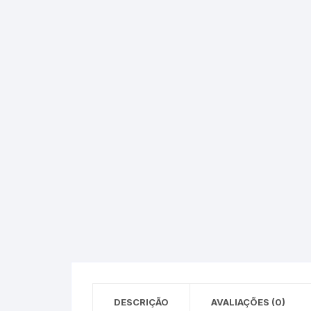
Epson – Pack
Rat
HP
HP – Pack
Lexmark
Lexmark – Pack
DESCRIÇÃO
AVALIAÇÕES (0)