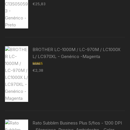
Avaliação
€
25,83
5.00
de 5
BROTHER LC-1000M / LC-970M / LC1000X
L/ LC970XL - Genérico -Magenta
Avaliação
€
2,38
5.00
de 5
Rato Subblim Business Plus S/fios - 1200 DPI
- Silencioso, Preciso, Ambidestro - Color