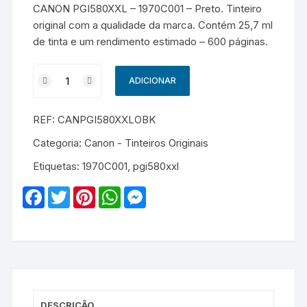
CANON PGI580XXL – 1970C001 – Preto. Tinteiro
original com a qualidade da marca. Contém 25,7 ml
de tinta e um rendimento estimado – 600 páginas.
Quantidade
ADICIONAR
de
CANON
REF:
CANPGI580XXLOBK
PGI580XXL
-
Categoria:
Canon - Tinteiros Originais
1970C001
Etiquetas:
1970C001
,
pgi580xxl
-
Original
F
T
P
W
M
-
a
w
i
h
e
c
i
n
a
s
Preto
e
t
t
t
s
b
t
e
s
e
o
e
r
A
n
o
r
e
p
g
k
s
p
e
t
r
DESCRIÇÃO