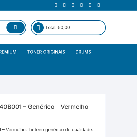
Total:
€
0,00
REMIUM
TONER ORIGINAIS
DRUMS
Canon
Brother – Genérico
HP
Canon – Genérico
Kyocera
Canon – Originais
40B001 – Genérico – Vermelho
Epson – Genéricos
HP – Genérico
 Vermelho. Tinteiro genérico de qualidade.