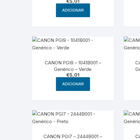
€
5,01
ADICIONAR
CANON PGI9 – 1041B001 –
C
Genérico – Verde
G
€
5,01
ADICIONAR
CANON PGI7 – 2444B001 –
C