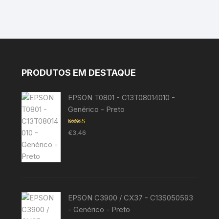
PRODUTOS EM DESTAQUE
EPSON T0801 - C13T08014010 -
Genérico - Preto
Avaliação
€
3,46
5.00
de 5
EPSON C3900 / CX37 - C13S050593
- Genérico - Preto