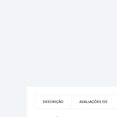
Epson – Pack
Rat
HP
HP – Pack
Lexmark
Lexmark – Pack
DESCRIÇÃO
AVALIAÇÕES (0)