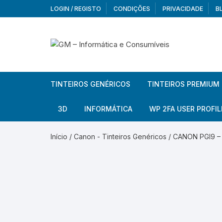
Skip
LOGIN / REGISTO
CONDIÇÕES
PRIVACIDADE
B
to
content
TINTEIROS GENÉRICOS
TINTEIROS PREMIUM
Brother
Brother
3D
INFORMÁTICA
WP 2FA USER PROFIL
Brother – Pack
Epson
Filamentos
Periféricos
Aur
Início
/
Canon - Tinteiros Genéricos
/ CANON PGI9 – 
Canon
HP
Armazenamento externo
Co
Ca
Canon – Pack
Lexmark
Redes e Conetividade
We
Me
Ad
Epson
Rat