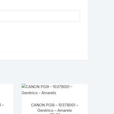
 –
CANON PGI9 – 1037B001 –
e
Genérico – Amarelo