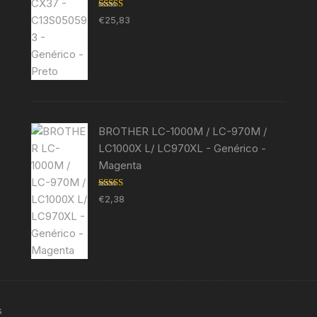
Avaliação
€
25,83
5.00
de 5
BROTHER LC-1000M / LC-970M /
LC1000X L/ LC970XL - Genérico -
Magenta
Avaliação
€
2,38
5.00
de 5
s