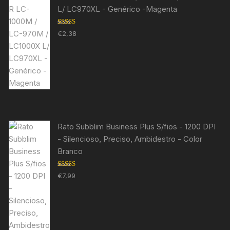
L/ LC970XL - Genérico -Magenta
Avaliação
€
2,38
5.00
de 5
Rato Subblim Business Plus S/fios - 1200 DPI
- Silencioso, Preciso, Ambidestro - Color
Branco
Avaliação
€
7,99
5.00
de 5