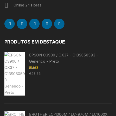
Online 24 Horas
PRODUTOS EM DESTAQUE
EPSON C3900 / CX37 - C13S050593 -
Genérico - Preto
Avaliação
€
25,83
5.00
de 5
BROTHER LC-1000M / LC-970M / LC1000X