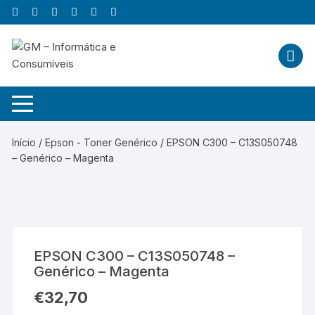
Skip
to
content
Início
/
Epson - Toner Genérico
/ EPSON C300 – C13S050748
– Genérico – Magenta
EPSON C300 – C13S050748 –
Genérico – Magenta
€
32,70