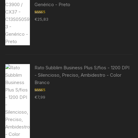
Genérico - Preto
Avaliação
€
25,83
5.00
de 5
Rato Subblim Business Plus S/fios - 1200 DPI
- Silencioso, Preciso, Ambidestro - Color
Branco
Avaliação
€
7,99
5.00
de 5