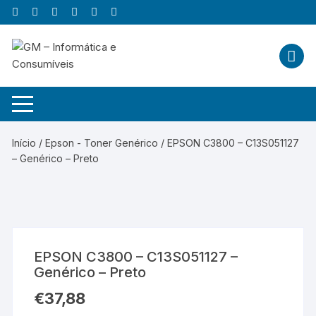
Skip
to
content
Início
/
Epson - Toner Genérico
/ EPSON C3800 – C13S051127
– Genérico – Preto
EPSON C3800 – C13S051127 –
Genérico – Preto
€
37,88