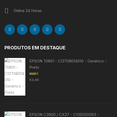
Online 24 Horas
PRODUTOS EM DESTAQUE
EPSON T0801 - C13T08014010 - Genérico -
Preto
Avaliação
€
3,46
5.00
de 5
EPSON C3900 / CX37 - C13S050593 -