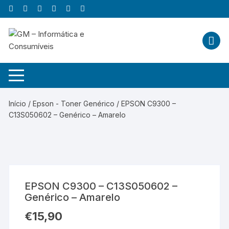
Skip
to
content
Início
/
Epson - Toner Genérico
/ EPSON C9300 –
C13S050602 – Genérico – Amarelo
EPSON C9300 – C13S050602 –
Genérico – Amarelo
€
15,90