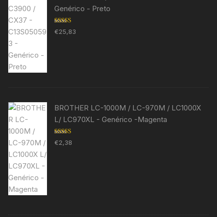
Genérico - Preto
Avaliação
€
25,83
5.00
de 5
BROTHER LC-1000M / LC-970M / LC1000X
L/ LC970XL - Genérico -Magenta
Avaliação
€
2,38
5.00
de 5