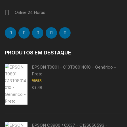
Online 24 Horas
PRODUTOS EM DESTAQUE
EPSON T0801 - C13T08014010 - Genérico -
Preto
Avaliação
€
3,46
5.00
de 5
EPSON C3900 / CX37 - C13S050593 -