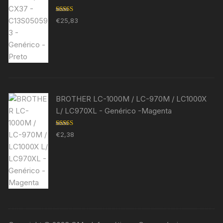
Avaliação
€
25,83
5.00
de 5
BROTHER LC-1000M / LC-970M / LC1000X
L/ LC970XL - Genérico -Magenta
Avaliação
€
2,38
5.00
de 5