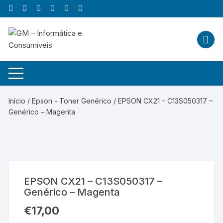
Skip
to
content
Início
/
Epson - Toner Genérico
/ EPSON CX21 – C13S050317 –
Genérico – Magenta
EPSON CX21 – C13S050317 –
Genérico – Magenta
€
17,00