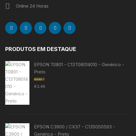
Online 24 Horas
PRODUTOS EM DESTAQUE
EPSON T0801 - C13T08014010 - Genérico -
Preto
Avaliação
€
3,46
5.00
de 5
EPSON C3900 / CX37 - C13S050593 -
Genérico - Preto