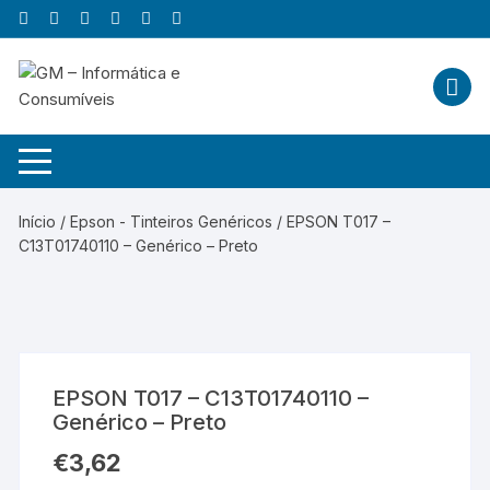
Skip
to
content
Início
/
Epson - Tinteiros Genéricos
/ EPSON T017 –
C13T01740110 – Genérico – Preto
EPSON T017 – C13T01740110 –
Genérico – Preto
€
3,62