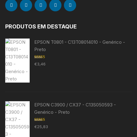
PRODUTOS EM DESTAQUE
EPSON T0801 - C13T08014010 - Genérico -
Preto
Avaliação
€
3,46
5.00
de 5
EPSON C3900 / CX37 - C13S050593 -
Genérico - Preto
Avaliação
€
25,83
5.00
de 5