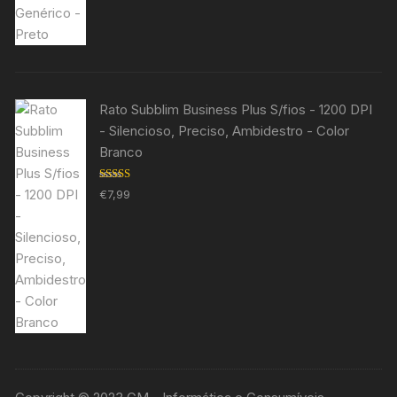
Rato Subblim Business Plus S/fios - 1200 DPI
- Silencioso, Preciso, Ambidestro - Color
Branco
Avaliação
€
7,99
5.00
de 5