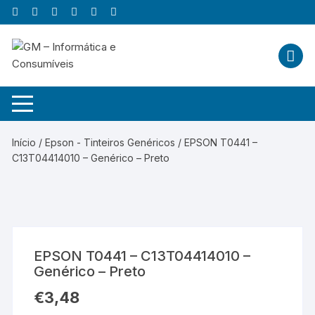
Skip
to
content
Início
/
Epson - Tinteiros Genéricos
/ EPSON T0441 –
C13T04414010 – Genérico – Preto
EPSON T0441 – C13T04414010 –
Genérico – Preto
€
3,48