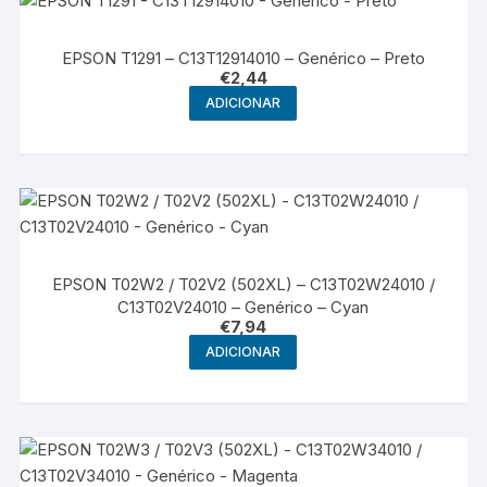
EPSON T1291 – C13T12914010 – Genérico – Preto
€
2,44
ADICIONAR
EPSON T02W2 / T02V2 (502XL) – C13T02W24010 /
C13T02V24010 – Genérico – Cyan
€
7,94
ADICIONAR