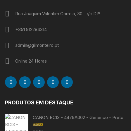
Rua Joaquim Valentim Correia, 30 - r/c Dtº
+351 912284314
admin@gilmonteiro.pt
Online 24 Horas
PRODUTOS EM DESTAQUE
CANON BCI3 - 4479A002 - Genérico - Preto
Avaliação