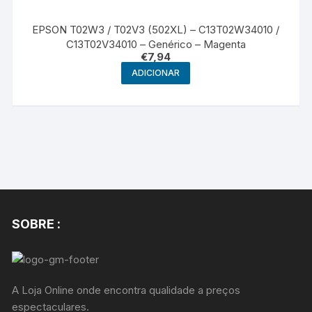
EPSON T02W3 / T02V3 (502XL) – C13T02W34010 /
C13T02V34010 – Genérico – Magenta
€
7,94
ADICIONAR
SOBRE :
A Loja Online onde encontra qualidade a preços
espectaculares.