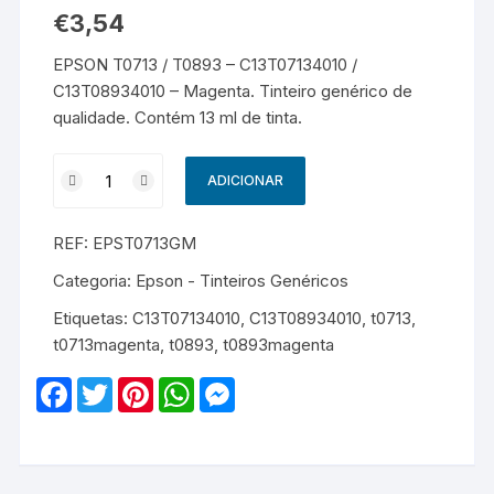
€
3,54
EPSON T0713 / T0893 – C13T07134010 /
C13T08934010 – Magenta. Tinteiro genérico de
qualidade. Contém 13 ml de tinta.
Quantidade
ADICIONAR
de
EPSON
REF:
EPST0713GM
T0713
/
Categoria:
Epson - Tinteiros Genéricos
T0893
Etiquetas:
C13T07134010
,
C13T08934010
,
t0713
,
-
t0713magenta
,
t0893
,
t0893magenta
C13T07134010
/
F
T
P
W
M
C13T08934010
a
w
i
h
e
c
i
n
a
s
-
e
t
t
t
s
Genérico
b
t
e
s
e
o
e
r
A
n
-
o
r
e
p
g