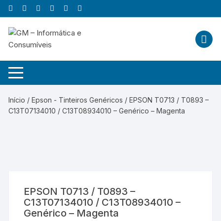
Skip
to
content
Início
/
Epson - Tinteiros Genéricos
/ EPSON T0713 / T0893 –
C13T07134010 / C13T08934010 – Genérico – Magenta
EPSON T0713 / T0893 –
C13T07134010 / C13T08934010 –
Genérico – Magenta