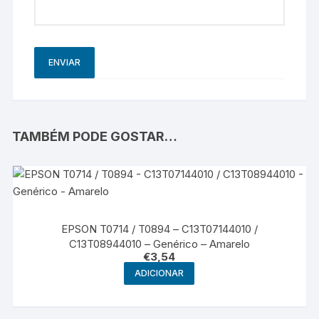
TAMBÉM PODE GOSTAR…
EPSON T0714 / T0894 – C13T07144010 /
C13T08944010 – Genérico – Amarelo
€
3,54
ADICIONAR