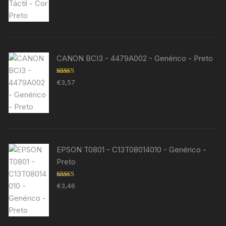
CANON BCI3 - 4479A002 - Genérico - Preto
Avaliação
€
3,57
5.00
de 5
EPSON T0801 - C13T08014010 - Genérico -
Preto
Avaliação
€
3,46
5.00
de 5