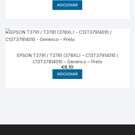
ADICIONAR
EPSON T3791 / T3781 (378XL) – C13T37914010 /
C13T37814010 – Genérico – Preto
€
8,10
ADICIONAR