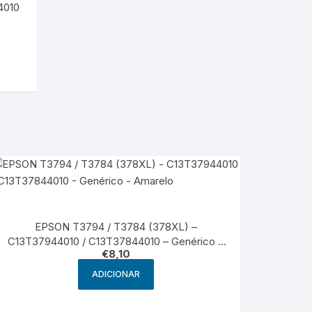
4010
EPSON T3794 / T3784 (378XL) –
C13T37944010 / C13T37844010 – Genérico –
€
8,10
Amarelo
ADICIONAR