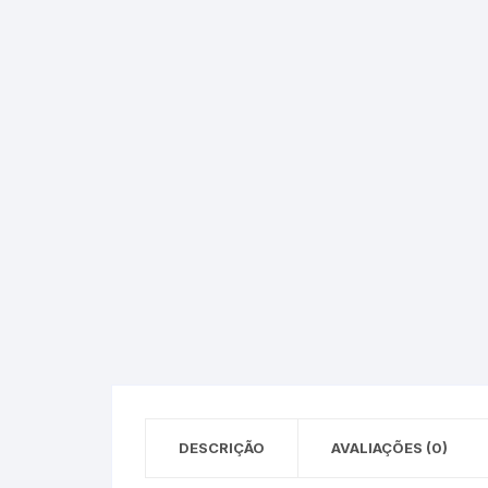
Epson – Pack
Rat
HP
HP – Pack
Lexmark
Lexmark – Pack
DESCRIÇÃO
AVALIAÇÕES (0)