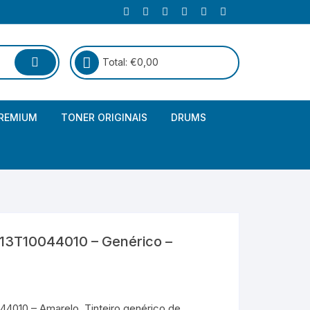
Total:
€
0,00
REMIUM
TONER ORIGINAIS
DRUMS
Canon
Brother – Genérico
HP
Canon – Genérico
Kyocera
Canon – Originais
13T10044010 – Genérico –
Epson – Genéricos
HP – Genérico
4010 – Amarelo. Tinteiro genérico de