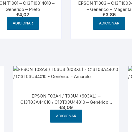
ON T1001 – C13T10014010 –
EPSON T1003 – C13T1003
Genérico – Preto
– Genérico – Magenta
€
4,07
€
3,85
ADICIONAR
ADICIONAR
EPSON T03A4 / T03U4 (603XL) –
C13T03A44010 / C13T03U44010 – Genérico –
€
8,09
Amarelo
ADICIONAR