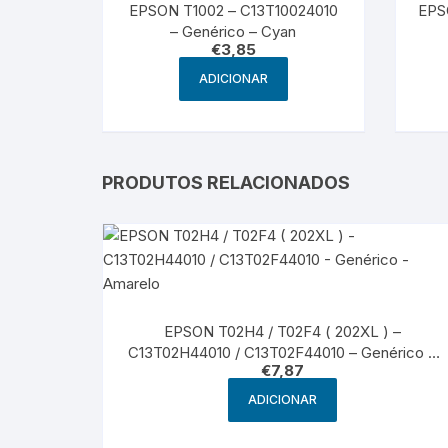
EPSON T1002 – C13T10024010
EPS
– Genérico – Cyan
€
3,85
ADICIONAR
PRODUTOS RELACIONADOS
EPSON T02H4 / T02F4 ( 202XL ) –
C13T02H44010 / C13T02F44010 – Genérico –
€
7,87
Amarelo
ADICIONAR