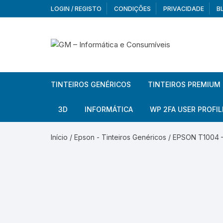
Skip
LOGIN / REGISTO
CONDIÇÕES
PRIVACIDADE
B
to
content
TINTEIROS GENÉRICOS
TINTEIROS PREMIUM
Brother
Brother
3D
INFORMÁTICA
WP 2FA USER PROFIL
Brother – Pack
Epson
Filamentos
Periféricos
Aur
Início
/
Epson - Tinteiros Genéricos
/ EPSON T1004 –
Canon
HP
Armazenamento externo
Co
Ca
Canon – Pack
Lexmark
Redes e Conetividade
We
Me
Ad
Epson
Rat