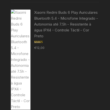
Xiaomi Redmi Buds 6 Play Auriculares
Bluetooth 5.4 - Microfone Integrado -
Autonomia até 7.5h - Resistente à
água IPX4 - Controle Táctil - Cor
Preto
Avaliação
€
12,00
5.00
de 5