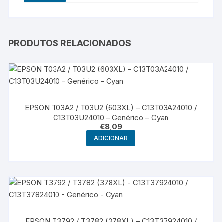
PRODUTOS RELACIONADOS
EPSON T03A2 / T03U2 (603XL) – C13T03A24010 /
C13T03U24010 – Genérico – Cyan
€
8,09
ADICIONAR
EPSON T3792 / T3782 (378XL) – C13T37924010 /