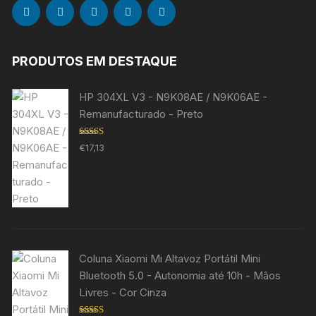
PRODUTOS EM DESTAQUE
HP 304XL V3 - N9K08AE / N9K06AE -
Remanufacturado - Preto
Avaliação
€
17,13
5.00
de 5
Coluna Xiaomi Mi Altavoz Portátil Mini
Bluetooth 5.0 - Autonomia até 10h - Mãos
Livres - Cor Cinza