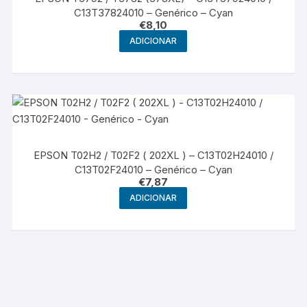
C13T37824010 – Genérico – Cyan
€
8,10
ADICIONAR
EPSON T02H2 / T02F2 ( 202XL ) – C13T02H24010 /
C13T02F24010 – Genérico – Cyan
€
7,87
ADICIONAR