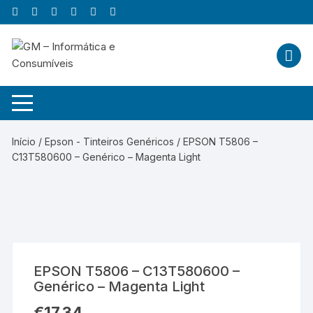
Skip
to
content
Início
/
Epson - Tinteiros Genéricos
/ EPSON T5806 –
C13T580600 – Genérico – Magenta Light
EPSON T5806 – C13T580600 –
Genérico – Magenta Light
€
17,34