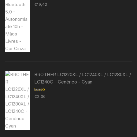
Avaliação
€
19,42
5.00
de 5
BROTHER LC1220XL / LC1240XL / LC1280XL /
LC1240C - Genérico - Cyan
Avaliação
€
2,36
5.00
de 5