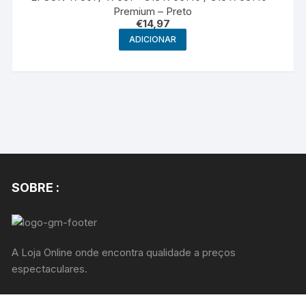
Premium – Preto
€
14,97
ADICIONAR
SOBRE :
A Loja Online onde encontra qualidade a preços
espectaculares.
Rua Joaquim Valentim Correia, 30 - r/c Dtº