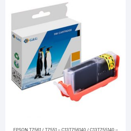
EPSON T7561 / T7551 – C13T756140 / C13T755140 –