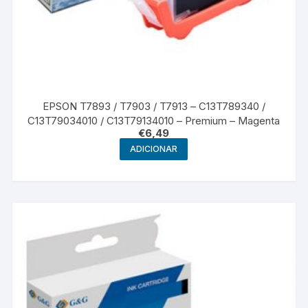
EPSON T7893 / T7903 / T7913 – C13T789340 /
C13T79034010 / C13T79134010 – Premium – Magenta
€
6,49
ADICIONAR