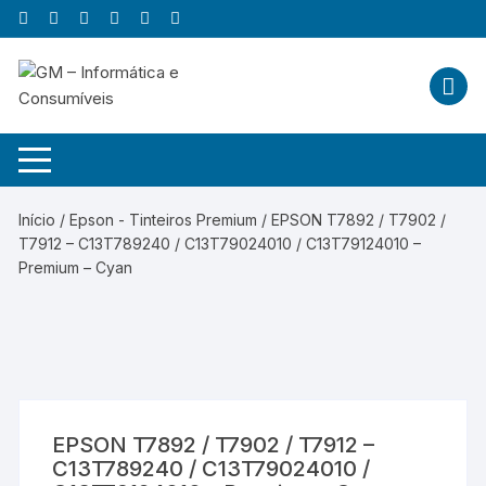
Skip
to
content
Início
/
Epson - Tinteiros Premium
/ EPSON T7892 / T7902 /
T7912 – C13T789240 / C13T79024010 / C13T79124010 –
Premium – Cyan
EPSON T7892 / T7902 / T7912 –
C13T789240 / C13T79024010 /