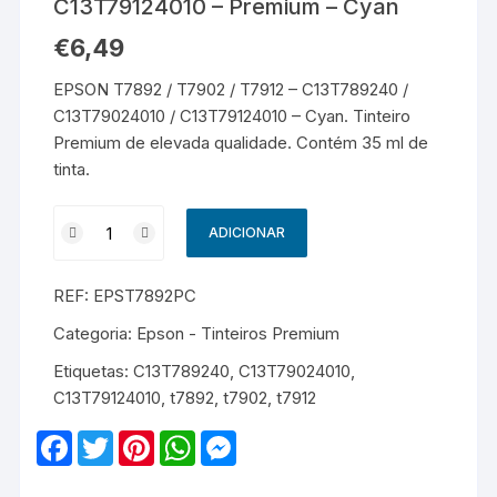
C13T79124010 – Premium – Cyan
€
6,49
EPSON T7892 / T7902 / T7912 – C13T789240 /
C13T79024010 / C13T79124010 – Cyan. Tinteiro
Premium de elevada qualidade. Contém 35 ml de
tinta.
Quantidade
ADICIONAR
de
EPSON
REF:
EPST7892PC
T7892
/
Categoria:
Epson - Tinteiros Premium
T7902
Etiquetas:
C13T789240
,
C13T79024010
,
/
C13T79124010
,
t7892
,
t7902
,
t7912
T7912
-
F
T
P
W
M
C13T789240
a
w
i
h
e
c
i
n
a
s
/
e
t
t
t
s