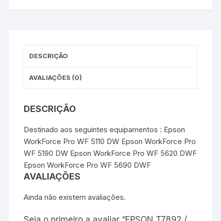
C13T79024010
b
t
e
s
e
o
e
r
A
n
/
o
r
e
p
g
C13T79124010
k
s
p
e
t
r
-
Premium
DESCRIÇÃO
-
Cyan
AVALIAÇÕES (0)
DESCRIÇÃO
Destinado aos seguintes equipamentos : Epson
WorkForce Pro WF 5110 DW Epson WorkForce Pro
WF 5190 DW Epson WorkForce Pro WF 5620 DWF
Epson WorkForce Pro WF 5690 DWF
AVALIAÇÕES
Ainda não existem avaliações.
Seja o primeiro a avaliar “EPSON T7892 /