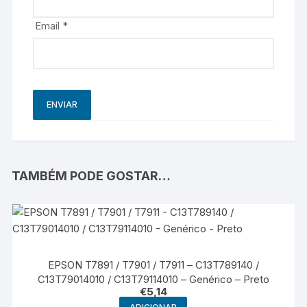
Email
*
TAMBÉM PODE GOSTAR…
EPSON T7891 / T7901 / T7911 – C13T789140 /
C13T79014010 / C13T79114010 – Genérico – Preto
€
5,14