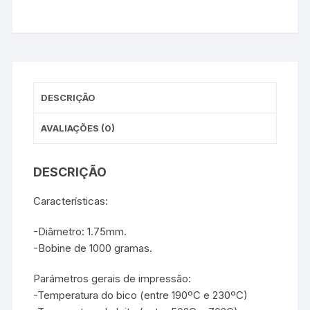
c
i
n
a
s
Diâmetro
e
t
t
t
s
1.75mm
b
t
e
s
e
o
e
r
A
n
-
o
r
e
p
g
Bobine
k
s
p
e
t
r
1kg
-
DESCRIÇÃO
Cinza
AVALIAÇÕES (0)
DESCRIÇÃO
Características:
-Diâmetro: 1.75mm.
-Bobine de 1000 gramas.
Parámetros gerais de impressão:
-Temperatura do bico (entre 190ºC e 230ºC)