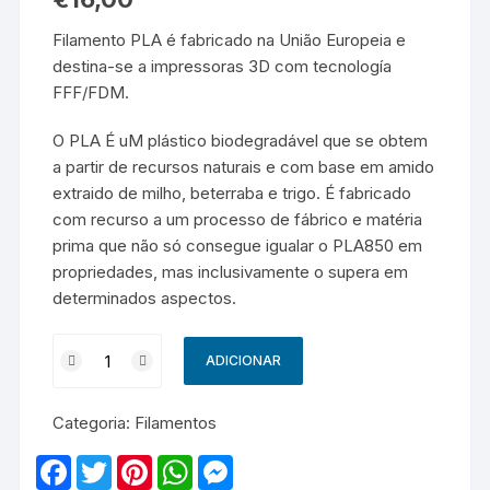
Filamento PLA é fabricado na União Europeia e
destina-se a impressoras 3D com tecnología
FFF/FDM.
O PLA É uM plástico biodegradável que se obtem
a partir de recursos naturais e com base em amido
extraido de milho, beterraba e trigo. É fabricado
com recurso a um processo de fábrico e matéria
prima que não só consegue igualar o PLA850 em
propriedades, mas inclusivamente o supera em
determinados aspectos.
Quantidade
ADICIONAR
de
Filamento
Categoria:
Filamentos
3D
PLA
F
T
P
W
M
-
a
w
i
h
e