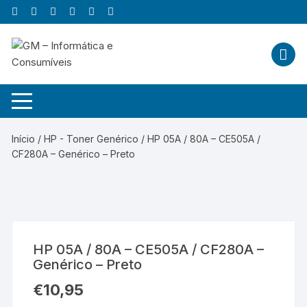
Skip
to
content
Início
/
HP - Toner Genérico
/ HP 05A / 80A – CE505A /
CF280A – Genérico – Preto
HP 05A / 80A – CE505A / CF280A –
Genérico – Preto
€
10,95