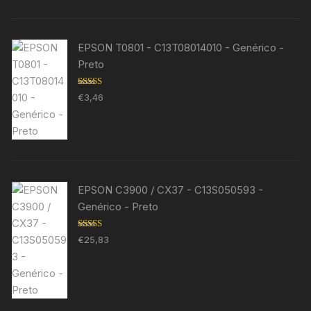
EPSON T0801 - C13T08014010 - Genérico -
Preto
Avaliação
€
3,46
5.00
de 5
EPSON C3900 / CX37 - C13S050593 -
Genérico - Preto
Avaliação
€
25,83
5.00
de 5