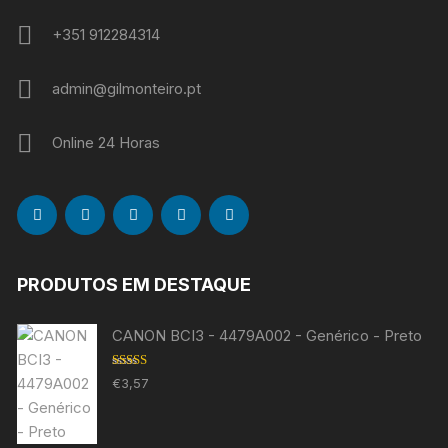
+351 912284314
admin@gilmonteiro.pt
Online 24 Horas
PRODUTOS EM DESTAQUE
CANON BCI3 - 4479A002 - Genérico - Preto
Avaliação
€
3,57
5.00
de 5