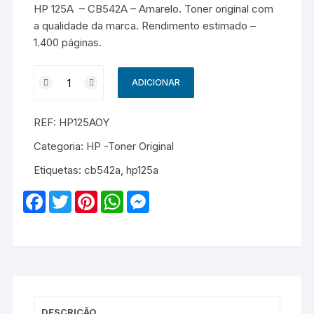
HP 125A – CB542A – Amarelo. Toner original com
a qualidade da marca. Rendimento estimado –
1.400 páginas.
Quantidade
ADICIONAR
de
HP
REF:
HP125AOY
125A
-
Categoria:
HP -Toner Original
CB542A
Etiquetas:
cb542a
,
hp125a
-
Original
F
T
P
W
M
-
a
w
i
h
e
c
i
n
a
s
Amarelo
e
t
t
t
s
b
t
e
s
e
o
e
r
A
n
o
r
e
p
g
k
s
p
e
t
r
DESCRIÇÃO