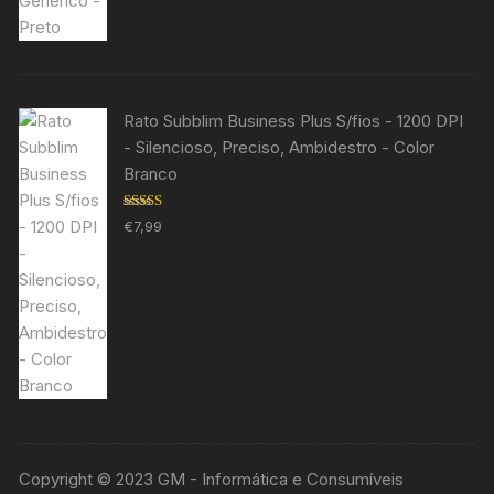
Rato Subblim Business Plus S/fios - 1200 DPI
- Silencioso, Preciso, Ambidestro - Color
Branco
Avaliação
€
7,99
5.00
de 5
Copyright © 2023 GM - Informática e Consumíveis