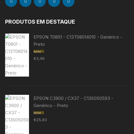
PRODUTOS EM DESTAQUE
EPSON T0801 - C13T08014010 - Genérico -
Preto
Avaliação
€
3,46
5.00
de 5
EPSON C3900 / CX37 - C13S050593 -
Genérico - Preto
Avaliação
€
25,83
5.00
de 5