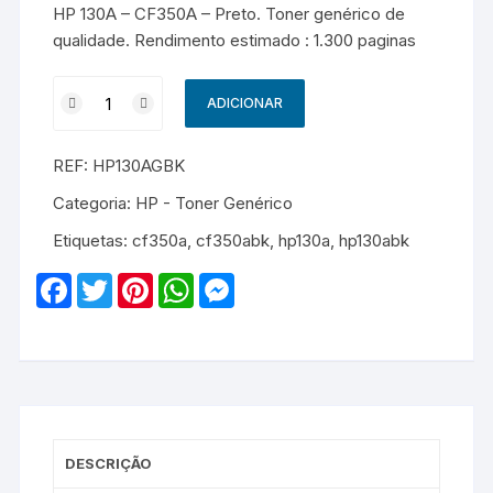
HP 130A – CF350A – Preto. Toner genérico de
qualidade. Rendimento estimado : 1.300 paginas
Quantidade
ADICIONAR
de
HP
REF:
HP130AGBK
130A
-
Categoria:
HP - Toner Genérico
CF350A
Etiquetas:
cf350a
,
cf350abk
,
hp130a
,
hp130abk
-
Genérico
F
T
P
W
M
-
a
w
i
h
e
c
i
n
a
s
Preto
e
t
t
t
s
b
t
e
s
e
o
e
r
A
n
o
r
e
p
g
k
s
p
e
t
r
DESCRIÇÃO