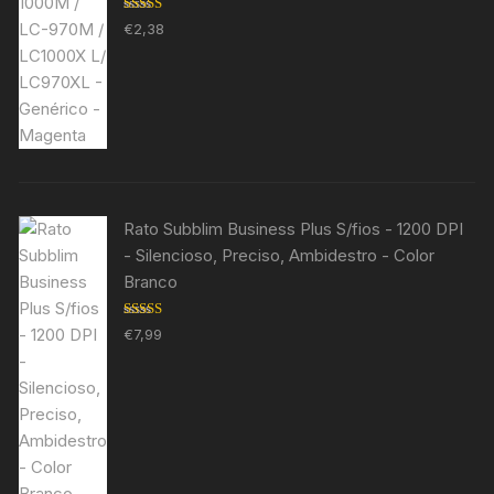
Avaliação
€
2,38
5.00
de 5
Rato Subblim Business Plus S/fios - 1200 DPI
- Silencioso, Preciso, Ambidestro - Color
Branco
Avaliação
€
7,99
5.00
de 5