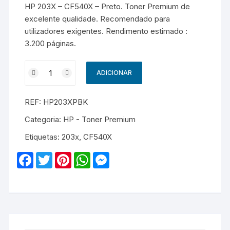
HP 203X – CF540X – Preto. Toner Premium de
excelente qualidade. Recomendado para
utilizadores exigentes. Rendimento estimado :
3.200 páginas.
Quantidade
ADICIONAR
de
HP
REF:
HP203XPBK
203X
-
Categoria:
HP - Toner Premium
CF540X
Etiquetas:
203x
,
CF540X
-
Premium
F
T
P
W
M
-
a
w
i
h
e
c
i
n
a
s
Preto
e
t
t
t
s
b
t
e
s
e
o
e
r
A
n
o
r
e
p
g
k
s
p
e
t
r