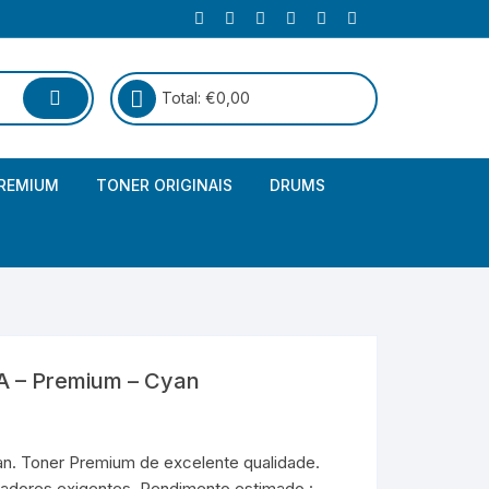
Total:
€
0,00
REMIUM
TONER ORIGINAIS
DRUMS
Canon
Brother – Genérico
HP
Canon – Genérico
Kyocera
Canon – Originais
A – Premium – Cyan
Epson – Genéricos
HP – Genérico
n. Toner Premium de excelente qualidade.
adores exigentes. Rendimento estimado :