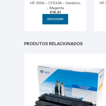
HP 205A – CF533A – Genérico
HP 
– Magenta
€
18,61
ADICIONAR
PRODUTOS RELACIONADOS