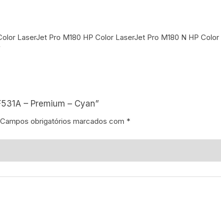
Color LaserJet Pro M180 HP Color LaserJet Pro M180 N HP Color
W
CF531A – Premium – Cyan”
Campos obrigatórios marcados com
*