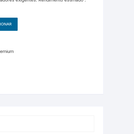
g
HP – Originais
Samsung – Genérico
CIONAR
remium
M
e
s
s
e
n
g
e