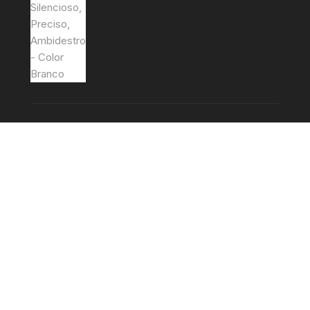
BROTHER LC-1000M / LC-970M /
LC1000X L/ LC970XL - Genérico -
Magenta
Avaliação
€
2,38
5.00
de 5
s