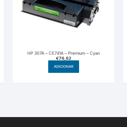
HP 307A – CE741A – Premium – Cyan
€
76,62
ADICIONAR