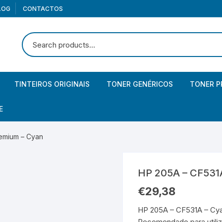
LOG
CONTACTOS
TINTEIROS ORIGINAIS
TONER GENÉRICOS
TONER P
Canon
Brother
Brother
E
Canon – Pack
Canon
Canon
iculares
remium – Cyan
HP
Epson
Epson
lunas
rtões memória
HP 205A – CF531
HP – Pack
HP
HP
bCam
mórias USB / Pendrives
aptadores USB
€
29,38
Kyocera
Kyocera
os com fio
HP 205A – CF531A – Cya
Recomendado para utiliz