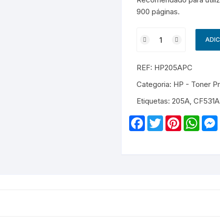
Samsung
Samsun
os sem fio
900 páginas.
Quantidade
ADI
de
HP
REF:
HP205APC
205A
-
Categoria:
HP - Toner P
CF531A
Etiquetas:
205A
,
CF531A
-
Premium
F
T
P
W
-
a
w
i
h
c
i
n
a
Cyan
e
t
t
t
b
t
e
s
o
e
r
A
o
r
e
p
k
s
p
t
r