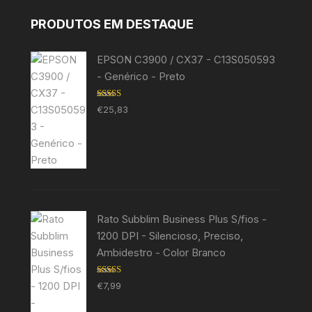
PRODUTOS EM DESTAQUE
EPSON C3900 / CX37 - C13S050593
- Genérico - Preto
Avaliação
€
25,83
5.00
de 5
Rato Subblim Business Plus S/fios -
1200 DPI - Silencioso, Preciso,
Ambidestro - Color Branco
Avaliação
€
7,99
5.00
de 5