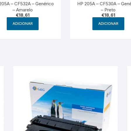
205A – CF532A – Genérico
HP 205A – CF530A – Gené
– Amarelo
– Preto
€
18,61
€
18,61
ADICIONAR
ADICIONAR