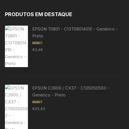
PRODUTOS EM DESTAQUE
EPSON T0801 - C13T08014010 - Genérico -
Preto
Avaliação
€
3,46
5.00
de 5
EPSON C3900 / CX37 - C13S050593 -
Genérico - Preto
Avaliação
€
25,83
5.00
de 5