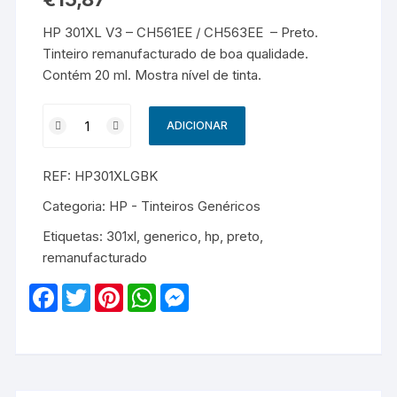
HP 301XL V3 – CH561EE / CH563EE – Preto.
Tinteiro remanufacturado de boa qualidade.
Contém 20 ml. Mostra nível de tinta.
Quantidade
ADICIONAR
de
HP
REF:
HP301XLGBK
301XL
V3
Categoria:
HP - Tinteiros Genéricos
-
Etiquetas:
301xl
,
generico
,
hp
,
preto
,
CH561EE
remanufacturado
/
CH563EE
F
T
P
W
M
-
a
w
i
h
e
c
i
n
a
s
Remanufacturado
e
t
t
t
s
-
b
t
e
s
e
o
e
r
A
n
Preto
o
r
e
p
g
k
s
p
e