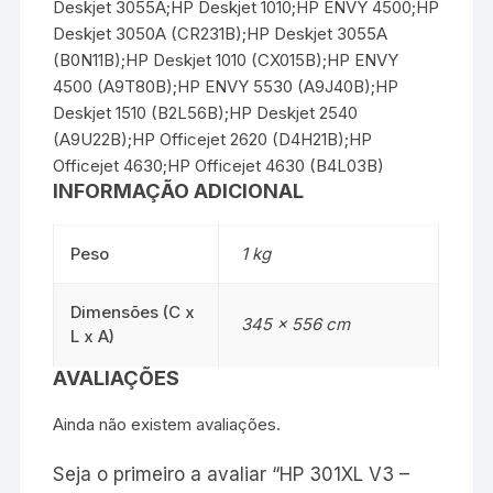
Deskjet 3055A;HP Deskjet 1010;HP ENVY 4500;HP
Deskjet 3050A (CR231B);HP Deskjet 3055A
(B0N11B);HP Deskjet 1010 (CX015B);HP ENVY
4500 (A9T80B);HP ENVY 5530 (A9J40B);HP
Deskjet 1510 (B2L56B);HP Deskjet 2540
(A9U22B);HP Officejet 2620 (D4H21B);HP
Officejet 4630;HP Officejet 4630 (B4L03B)
INFORMAÇÃO ADICIONAL
Peso
1 kg
Dimensões (C x
345 × 556 cm
L x A)
AVALIAÇÕES
Ainda não existem avaliações.
Seja o primeiro a avaliar “HP 301XL V3 –