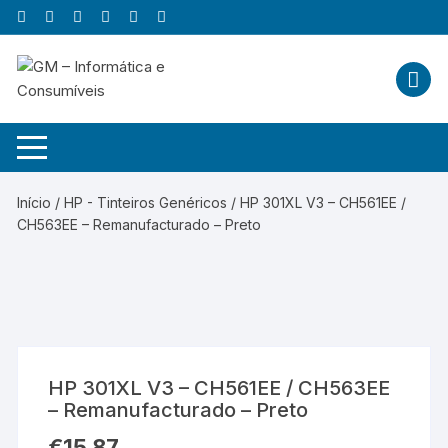
Skip
to
content
Início
/
HP - Tinteiros Genéricos
/ HP 301XL V3 – CH561EE /
CH563EE – Remanufacturado – Preto
HP 301XL V3 – CH561EE / CH563EE
– Remanufacturado – Preto
€
15,87