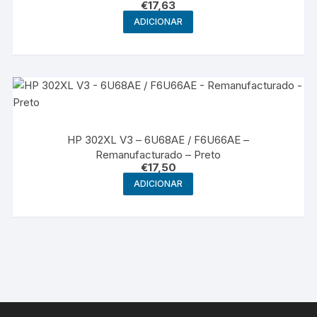
€
17,63
ADICIONAR
HP 302XL V3 – 6U68AE / F6U66AE –
Remanufacturado – Preto
€
17,50
ADICIONAR