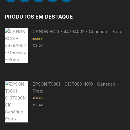
PRODUTOS EM DESTAQUE
CANON BCI3 - 4479A002 - Genérico - Preto
Avaliação
€
3,57
5.00
de 5
EPSON T0801 - C13T08014010 - Genérico -
Preto
Avaliação
€
3,46
5.00
de 5