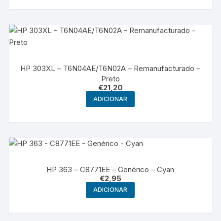
HP 303XL – T6N04AE/T6N02A – Remanufacturado –
Preto
€
21,20
ADICIONAR
HP 363 – C8771EE – Genérico – Cyan
€
2,95
ADICIONAR