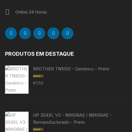
Online 24 Horas
PRODUTOS EM DESTAQUE
BROTHER TN1050 - Genérico - Preto
Avaliação
€
7,52
5.00
de 5
HP 304XL V3 - N9K08AE / N9K06AE -
Remanufacturado - Preto