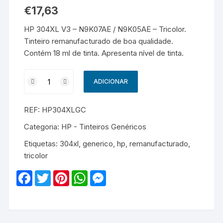
€
17,63
HP 304XL V3 – N9K07AE / N9K05AE – Tricolor.
Tinteiro remanufacturado de boa qualidade.
Contém 18 ml de tinta. Apresenta nível de tinta.
Quantidade
ADICIONAR
de
HP
REF:
HP304XLGC
304XL
V3
Categoria:
HP - Tinteiros Genéricos
-
Etiquetas:
304xl
,
generico
,
hp
,
remanufacturado
,
N9K07AE
tricolor
/
N9K05AE
F
T
P
W
M
-
a
w
i
h
e
c
i
n
a
s
Remanufacturado
e
t
t
t
s
-
b
t
e
s
e
o
e
r
A
n
Tricolor
o
r
e
p
g