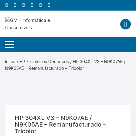
Skip
to
content
Início
/
HP - Tinteiros Genéricos
/ HP 304XL V3 – N9K07AE /
N9K05AE – Remanufacturado – Tricolor
HP 304XL V3 – N9K07AE /
N9K05AE – Remanufacturado –
Tricolor