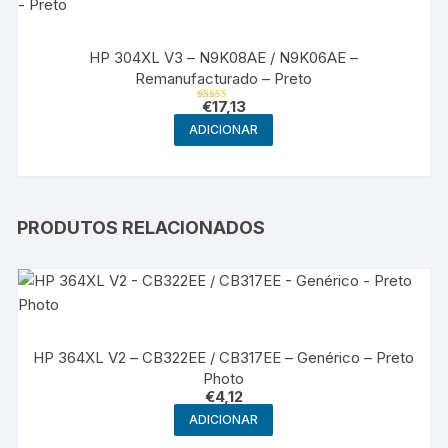
HP 304XL V3 – N9K08AE / N9K06AE –
Remanufacturado – Preto
€
17,13
Avaliação
5.00
ADICIONAR
de 5
PRODUTOS RELACIONADOS
HP 364XL V2 – CB322EE / CB317EE – Genérico – Preto
Photo
€
4,12
ADICIONAR