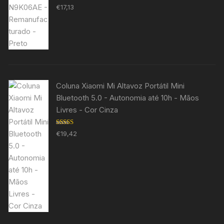
Avaliação
€
17,13
5.00
de 5
Coluna Xiaomi Mi Altavoz Portátil Mini
Bluetooth 5.0 - Autonomia até 10h - Mãos
Livres - Cor Cinza
Avaliação
€
19,42
5.00
de 5