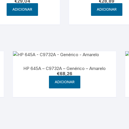
€
29,04
€
28,89
ADICIONAR
ADICIONAR
HP 645A – C9732A – Genérico – Amarelo
€
68,26
ADICIONAR