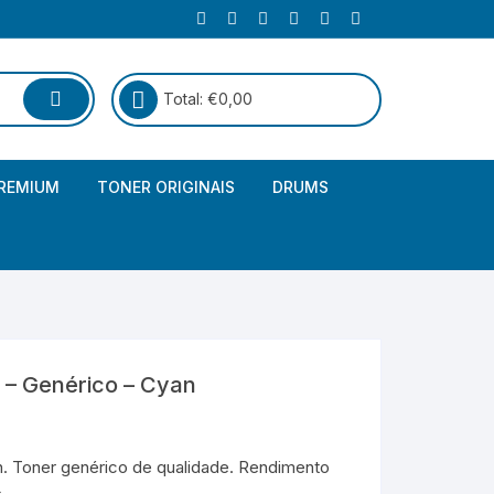
Total:
€
0,00
REMIUM
TONER ORIGINAIS
DRUMS
Canon
Brother – Genérico
HP
Canon – Genérico
Kyocera
Canon – Originais
 – Genérico – Cyan
Epson – Genéricos
HP – Genérico
. Toner genérico de qualidade. Rendimento
.