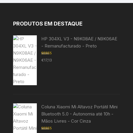
PRODUTOS EM DESTAQUE
HP 304XL V3 - N9K08AE / N9K06AE
- Remanufacturado - Preto
Avaliação
€
17,13
5.00
de 5
Coluna Xiaomi Mi Altavoz Portátil Mini
Bluetooth 5.0 - Autonomia até 10h -
Mãos Livres - Cor Cinza