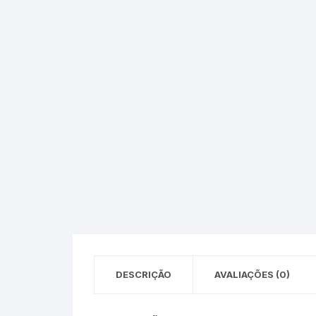
Epson – Pack
Rat
HP
HP – Pack
Lexmark
Lexmark – Pack
DESCRIÇÃO
AVALIAÇÕES (0)