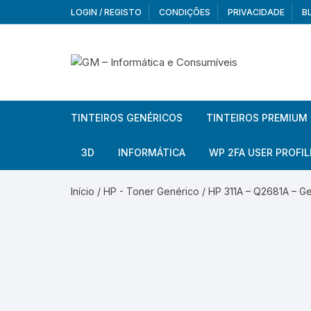
Skip
LOGIN / REGISTO
CONDIÇÕES
PRIVACIDADE
B
to
content
TINTEIROS GENÉRICOS
TINTEIROS PREMIUM
Brother
Brother
3D
INFORMÁTICA
WP 2FA USER PROFIL
Brother – Pack
Epson
Filamentos
Periféricos
Aur
Início
/
HP - Toner Genérico
/ HP 311A – Q2681A – G
Canon
HP
Armazenamento externo
Co
Ca
Canon – Pack
Lexmark
Redes e Conetividade
We
Me
Ad
Epson
Rat