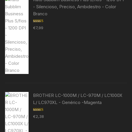
- Silencioso, Preciso, Ambidestro - Color
Branco
Avaliação
€
7,99
5.00
de 5
BROTHER LC-1000M / LC-970M / LC1000X
L/ LC970XL - Genérico -Magenta
Avaliação
€
2,38
5.00
de 5