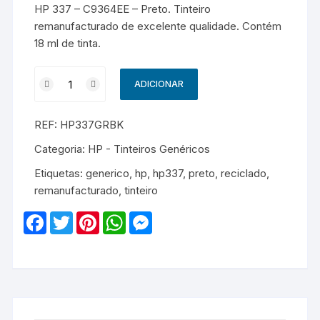
HP 337 – C9364EE – Preto. Tinteiro
remanufacturado de excelente qualidade. Contém
18 ml de tinta.
Quantidade
ADICIONAR
de
HP
REF:
HP337GRBK
337
-
Categoria:
HP - Tinteiros Genéricos
C9364EE
Etiquetas:
generico
,
hp
,
hp337
,
preto
,
reciclado
,
-
remanufacturado
,
tinteiro
Remanufacturado
-
F
T
P
W
M
Preto
a
w
i
h
e
c
i
n
a
s
e
t
t
t
s
b
t
e
s
e
o
e
r
A
n
o
r
e
p
g
k
s
p
e
t
r