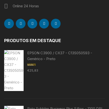
Online 24 Horas
PRODUTOS EM DESTAQUE
EPSON C3900 / CX37 - C13S050593 -
Genérico - Preto
Avaliação
€
25,83
5.00
de 5
Rato Subblim Business Plus S/fios - 1200 DPI