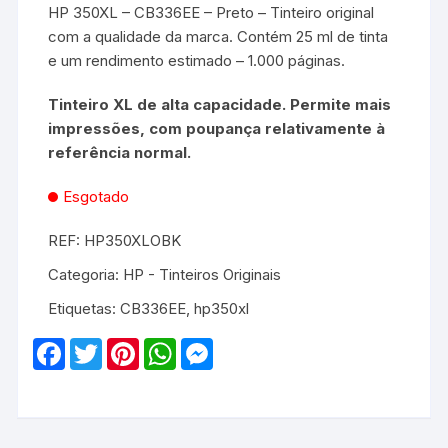
HP 350XL – CB336EE – Preto – Tinteiro original
com a qualidade da marca. Contém 25 ml de tinta
e um rendimento estimado – 1.000 páginas.
Tinteiro XL de alta capacidade. Permite mais
impressões, com poupança relativamente à
referência normal.
Esgotado
REF:
HP350XLOBK
Categoria:
HP - Tinteiros Originais
Etiquetas:
CB336EE
,
hp350xl
F
T
P
W
M
a
w
i
h
e
c
i
n
a
s
e
t
t
t
s
b
t
e
s
e
o
e
r
A
n
o
r
e
p
g