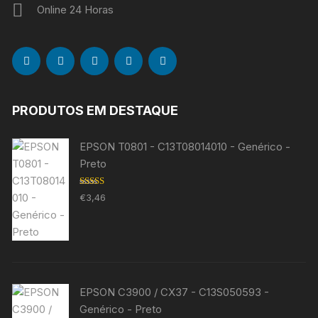
Online 24 Horas
PRODUTOS EM DESTAQUE
EPSON T0801 - C13T08014010 - Genérico -
Preto
Avaliação
€
3,46
5.00
de 5
EPSON C3900 / CX37 - C13S050593 -
Genérico - Preto