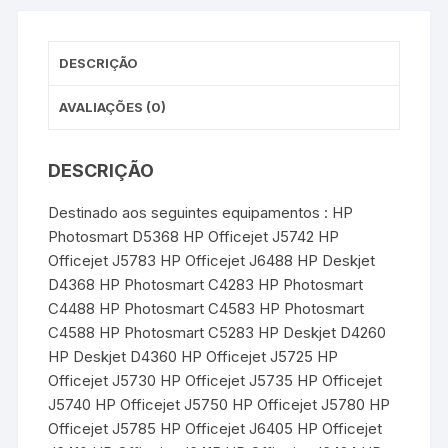
k
s
p
e
t
r
DESCRIÇÃO
AVALIAÇÕES (0)
DESCRIÇÃO
Destinado aos seguintes equipamentos : HP
Photosmart D5368 HP Officejet J5742 HP
Officejet J5783 HP Officejet J6488 HP Deskjet
D4368 HP Photosmart C4283 HP Photosmart
C4488 HP Photosmart C4583 HP Photosmart
C4588 HP Photosmart C5283 HP Deskjet D4260
HP Deskjet D4360 HP Officejet J5725 HP
Officejet J5730 HP Officejet J5735 HP Officejet
J5740 HP Officejet J5750 HP Officejet J5780 HP
Officejet J5785 HP Officejet J6405 HP Officejet