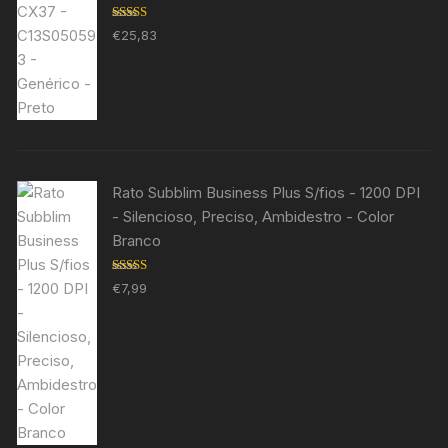
Avaliação
€
25,83
5.00
de 5
Rato Subblim Business Plus S/fios - 1200 DPI
- Silencioso, Preciso, Ambidestro - Color
Branco
Avaliação
€
7,99
5.00
de 5