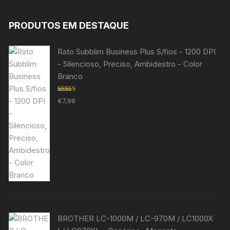
PRODUTOS EM DESTAQUE
Rato Subblim Business Plus S/fios - 1200 DPI
- Silencioso, Preciso, Ambidestro - Color
Branco
Avaliação
€
7,99
5.00
de 5
BROTHER LC-1000M / LC-970M / LC1000X