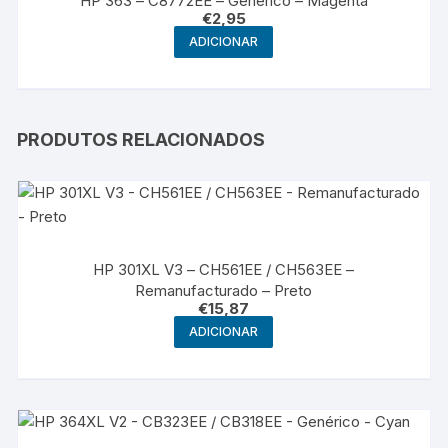
HP 363 – C8772EE – Genérico – Magenta
€
2,95
ADICIONAR
PRODUTOS RELACIONADOS
HP 301XL V3 – CH561EE / CH563EE –
Remanufacturado – Preto
€
15,87
ADICIONAR