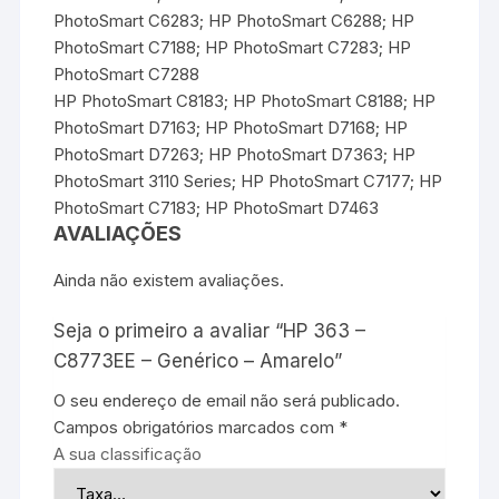
PhotoSmart C6283; HP PhotoSmart C6288; HP
PhotoSmart C7188; HP PhotoSmart C7283; HP
PhotoSmart C7288
HP PhotoSmart C8183; HP PhotoSmart C8188; HP
PhotoSmart D7163; HP PhotoSmart D7168; HP
PhotoSmart D7263; HP PhotoSmart D7363; HP
PhotoSmart 3110 Series; HP PhotoSmart C7177; HP
PhotoSmart C7183; HP PhotoSmart D7463
AVALIAÇÕES
Ainda não existem avaliações.
Seja o primeiro a avaliar “HP 363 –
C8773EE – Genérico – Amarelo”
O seu endereço de email não será publicado.
Campos obrigatórios marcados com
*
A sua classificação