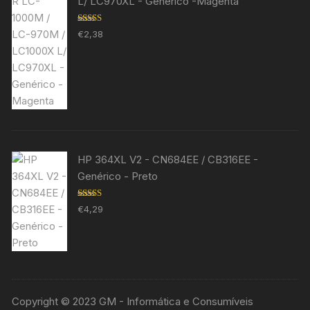
L/ LC970XL - Genérico -Magenta
Avaliação
€
2,38
5.00
de 5
HP 364XL V2 - CN684EE / CB316EE -
Genérico - Preto
Avaliação
€
4,29
5.00
de 5
Copyright © 2023 GM - Informática e Consumíveis