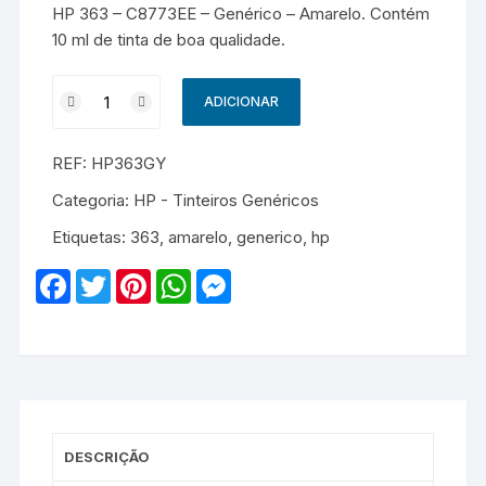
HP 363 – C8773EE – Genérico – Amarelo. Contém
10 ml de tinta de boa qualidade.
Quantidade
ADICIONAR
de
HP
REF:
HP363GY
363
-
Categoria:
HP - Tinteiros Genéricos
C8773EE
Etiquetas:
363
,
amarelo
,
generico
,
hp
-
Genérico
F
T
P
W
M
-
a
w
i
h
e
c
i
n
a
s
Amarelo
e
t
t
t
s
b
t
e
s
e
o
e
r
A
n
o
r
e
p
g
k
s
p
e
t
r
DESCRIÇÃO