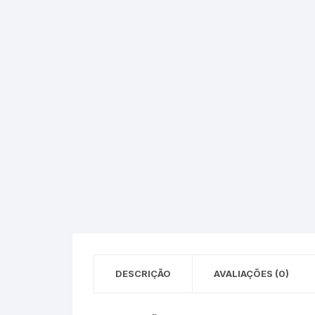
Epson – Pack
Rat
HP
HP – Pack
Lexmark
Lexmark – Pack
DESCRIÇÃO
AVALIAÇÕES (0)