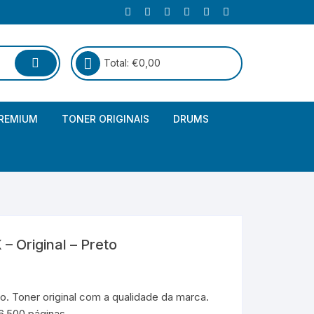
Total:
€
0,00
REMIUM
TONER ORIGINAIS
DRUMS
Canon
Brother – Genérico
HP
Canon – Genérico
Kyocera
Canon – Originais
– Original – Preto
Epson – Genéricos
HP – Genérico
. Toner original com a qualidade da marca.
6.500 páginas.