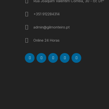
Rua Joaquim Valentim Correia, 30 - r/c Dtº
+351 912284314
admin@gilmonteiro.pt
Online 24 Horas