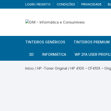
Skip
LOGIN / REGISTO
CONDIÇÕES
PRIVACIDADE
B
to
content
TINTEIROS GENÉRICOS
TINTEIROS PREMIUM
Brother
Brother
3D
INFORMÁTICA
WP 2FA USER PROFIL
Brother – Pack
Epson
Filamentos
Periféricos
Aur
Início
/
HP -Toner Original
/ HP 410X – CF410X – Origi
Canon
HP
Armazenamento externo
Co
Ca
Canon – Pack
Lexmark
Redes e Conetividade
We
Me
Ad
Epson
Rat