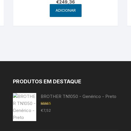
€
249,36
ADICIONAR
PRODUTOS EM DESTAQUE
BROTHER TN1050 - Genérico - Preto
Avaliação
€
7,52
5.00
de 5