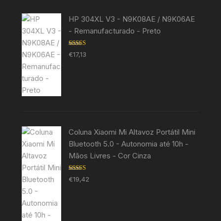
HP 304XL V3 - N9K08AE / N9K06AE
- Remanufacturado - Preto
Avaliação
€
17,13
5.00
de 5
Coluna Xiaomi Mi Altavoz Portátil Mini
Bluetooth 5.0 - Autonomia até 10h -
Mãos Livres - Cor Cinza
Avaliação
€
19,42
5.00
de 5