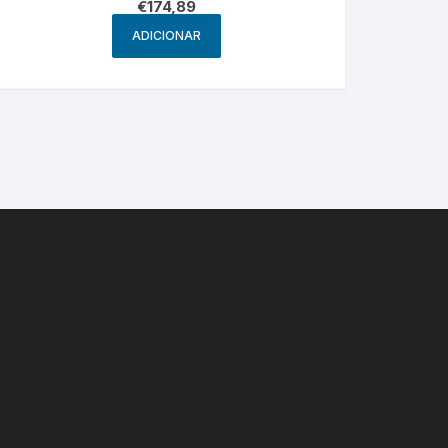
€
174,89
ADICIONAR