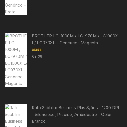
BROTHER LC-1000M / LC-970M / LC1000X
L/ LC970XL - Genérico -Magenta
Avaliação
€
2,38
5.00
de 5
Rato Subblim Business Plus S/fios - 1200 DPI
- Silencioso, Preciso, Ambidestro - Color
Branco