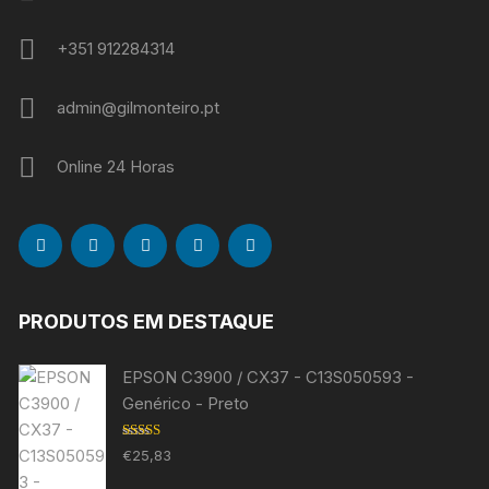
+351 912284314
admin@gilmonteiro.pt
Online 24 Horas
PRODUTOS EM DESTAQUE
EPSON C3900 / CX37 - C13S050593 -
Genérico - Preto
Avaliação
€
25,83
5.00
de 5