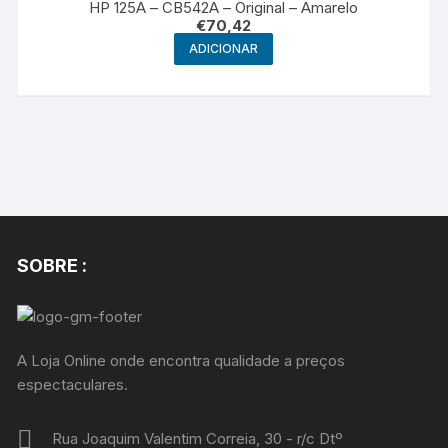
HP 125A – CB542A – Original – Amarelo
€
70,42
ADICIONAR
SOBRE :
A Loja Online onde encontra qualidade a preços
espectaculares.
Rua Joaquim Valentim Correia, 30 - r/c Dtº