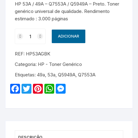
HP 53A / 49A – Q7553A / Q5949A – Preto. Toner
genérico universal de qualidade. Rendimento
estimado : 3.000 páginas
Quantidade
ADICIONAR
de
HP
REF:
HP53AGBK
53A
/
Categoria:
HP - Toner Genérico
49A
Etiquetas:
49a
,
53a
,
Q5949A
,
Q7553A
-
Q7553A
F
T
P
W
M
/
a
w
i
h
e
c
i
n
a
s
Q5949A
e
t
t
t
s
-
b
t
e
s
e
o
e
r
A
n
Genérico
o
r
e
p
g
-
k
s
p
e
t
r
Preto
DESCRIÇÃO