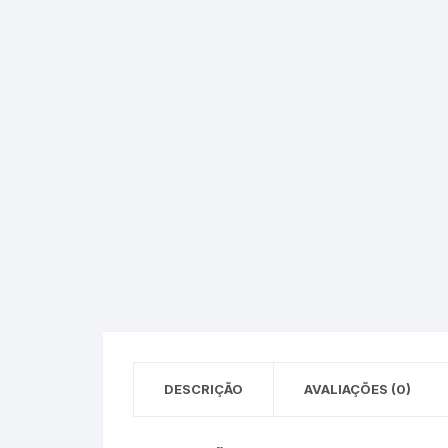
Epson – Pack
Rat
HP
HP – Pack
Lexmark
Lexmark – Pack
DESCRIÇÃO
AVALIAÇÕES (0)