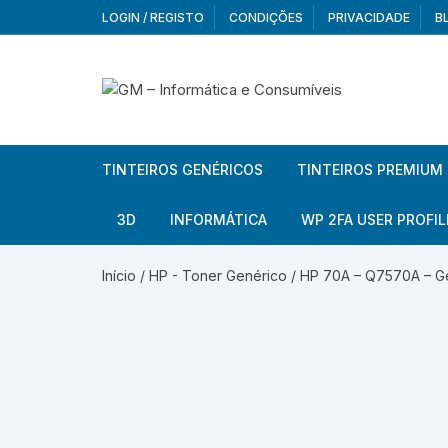
Skip
LOGIN / REGISTO
CONDIÇÕES
PRIVACIDADE
B
to
content
TINTEIROS GENÉRICOS
TINTEIROS PREMIUM
Brother
Brother
3D
INFORMÁTICA
WP 2FA USER PROFIL
Brother – Pack
Epson
Filamentos
Periféricos
Aur
Início
/
HP - Toner Genérico
/ HP 70A – Q7570A – Ge
Canon
HP
Armazenamento externo
Co
Ca
Canon – Pack
Lexmark
Redes e Conetividade
We
Me
Ad
Epson
Rat