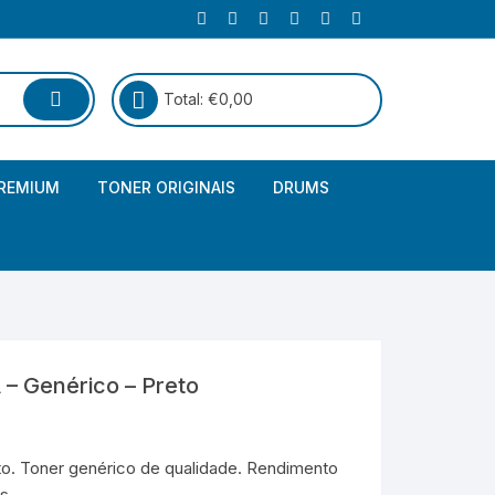
Total:
€
0,00
REMIUM
TONER ORIGINAIS
DRUMS
Canon
Brother – Genérico
HP
Canon – Genérico
Kyocera
Canon – Originais
– Genérico – Preto
Epson – Genéricos
HP – Genérico
o. Toner genérico de qualidade. Rendimento
s.