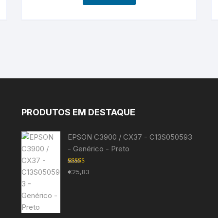
PRODUTOS EM DESTAQUE
EPSON C3900 / CX37 - C13S050593
- Genérico - Preto
Avaliação
€
25,83
5.00
de 5