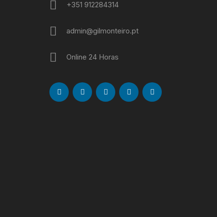
+351 912284314
admin@gilmonteiro.pt
Online 24 Horas