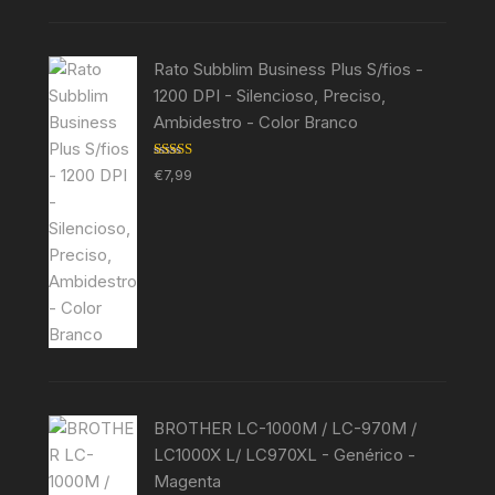
Rato Subblim Business Plus S/fios -
1200 DPI - Silencioso, Preciso,
Ambidestro - Color Branco
Avaliação
€
7,99
5.00
de 5
BROTHER LC-1000M / LC-970M /
LC1000X L/ LC970XL - Genérico -
Magenta