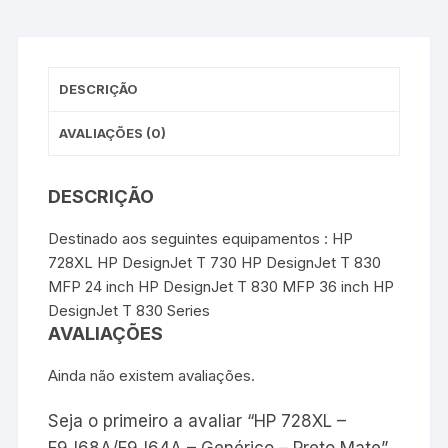
o
e
r
A
n
o
r
e
p
g
k
s
p
e
t
r
DESCRIÇÃO
AVALIAÇÕES (0)
DESCRIÇÃO
Destinado aos seguintes equipamentos : HP
728XL HP DesignJet T 730 HP DesignJet T 830
MFP 24 inch HP DesignJet T 830 MFP 36 inch HP
DesignJet T 830 Series
AVALIAÇÕES
Ainda não existem avaliações.
Seja o primeiro a avaliar “HP 728XL –