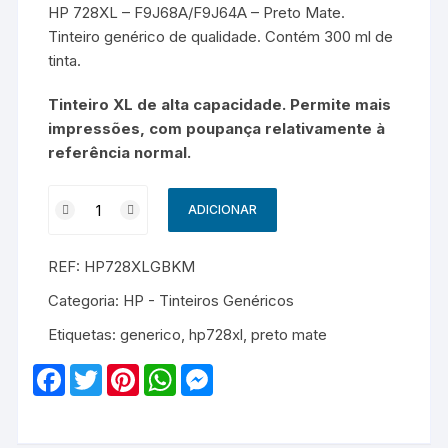
HP 728XL – F9J68A/F9J64A – Preto Mate.
Tinteiro genérico de qualidade. Contém 300 ml de
tinta.
Tinteiro XL de alta capacidade. Permite mais
impressões, com poupança relativamente à
referência normal.
Quantidade
ADICIONAR
de
HP
REF:
HP728XLGBKM
728XL
-
Categoria:
HP - Tinteiros Genéricos
F9J68A/F9J64A
Etiquetas:
generico
,
hp728xl
,
preto mate
-
Genérico
F
T
P
W
M
-
a
w
i
h
e
c
i
n
a
s
Preto
e
t
t
t
s
Mate
b
t
e
s
e