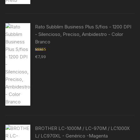
Rato Subblim Business Plus S/fios - 1200 DPI
- Silencioso, Preciso, Ambidestro - Color
Branco
Avaliação
€
7,99
5.00
de 5
BROTHER LC-1000M / LC-970M / LC1000X
L/ LC970XL - Genérico -Magenta