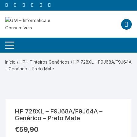
Skip
to
content
Início
/
HP - Tinteiros Genéricos
/ HP 728XL – F9J68A/F9J64A
– Genérico – Preto Mate
HP 728XL – F9J68A/F9J64A –
Genérico – Preto Mate
€
59,90