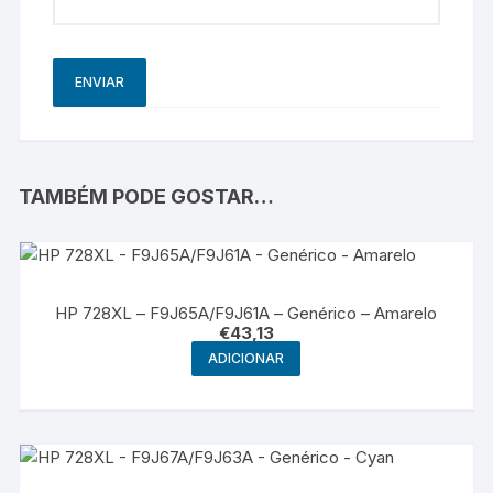
TAMBÉM PODE GOSTAR…
HP 728XL – F9J65A/F9J61A – Genérico – Amarelo
€
43,13
ADICIONAR