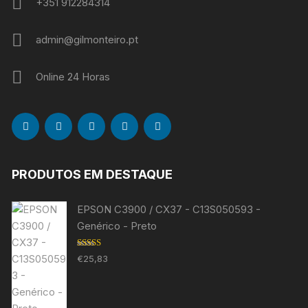
+351 912284314
admin@gilmonteiro.pt
Online 24 Horas
PRODUTOS EM DESTAQUE
EPSON C3900 / CX37 - C13S050593 -
Genérico - Preto
Avaliação
€
25,83
5.00
de 5