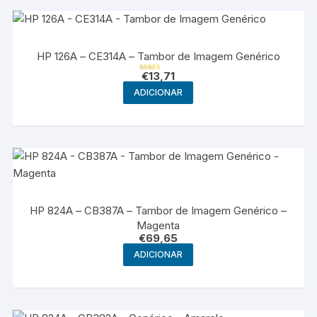
HP 126A – CE314A – Tambor de Imagem Genérico
€
13,71
Avaliação
4.00
ADICIONAR
de 5
HP 824A – CB387A – Tambor de Imagem Genérico –
Magenta
€
69,65
ADICIONAR