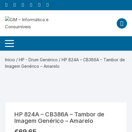
Skip
to
content
Início
/
HP - Drum Genérico
/ HP 824A – CB386A – Tambor de
Imagem Genérico – Amarelo
HP 824A – CB386A – Tambor de
Imagem Genérico – Amarelo
€
69,65