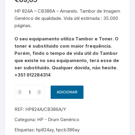
HP 824A – CB386A – Amarelo. Tambor de Imagem
Genérico de qualidade. Vida útil estimada : 35.000
páginas.
O seu equipamento utiliza Tambor e Toner. O
toner é substituido com maior frequência.
Porém, findo o tempo de vida útil do Tambor
que existe no seu equipamento, terá esse de
ser substituido. Qualquer dúvida, não hesite.
+351 912284314
Quantidade
ADICIONAR
de
HP
REF:
HP824A/CB386A/Y
824A
-
Categoria:
HP - Drum Genérico
CB386A
Etiquetas:
hp824ay
,
hpcb386ay
-