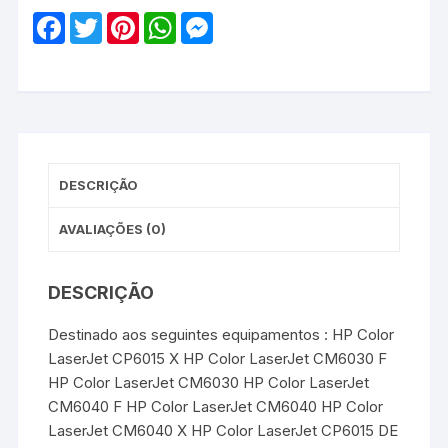
Tambor
F
T
P
W
M
de
a
w
i
h
e
c
i
n
a
s
Imagem
e
t
t
t
s
Genérico
b
t
e
s
e
o
e
r
A
n
-
o
r
e
p
g
Amarelo
k
s
p
e
t
r
DESCRIÇÃO
AVALIAÇÕES (0)
DESCRIÇÃO
Destinado aos seguintes equipamentos : HP Color
LaserJet CP6015 X HP Color LaserJet CM6030 F
HP Color LaserJet CM6030 HP Color LaserJet
CM6040 F HP Color LaserJet CM6040 HP Color
LaserJet CM6040 X HP Color LaserJet CP6015 DE