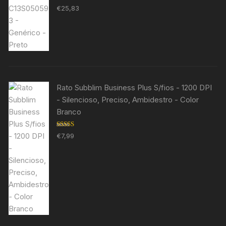
Avaliação
€
25,83
5.00
de 5
Rato Subblim Business Plus S/fios - 1200 DPI
- Silencioso, Preciso, Ambidestro - Color
Branco
Avaliação
€
7,99
5.00
de 5