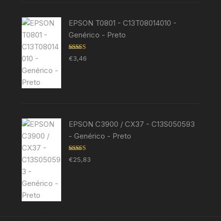
EPSON T0801 - C13T08014010 -
Genérico - Preto
Avaliação
€
3,46
5.00
de 5
EPSON C3900 / CX37 - C13S050593
- Genérico - Preto
Avaliação
€
25,83
5.00
de 5