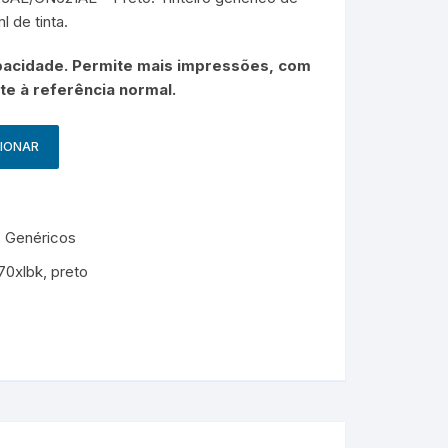
g
HP – Originais
 de tinta.
Samsung – Genérico
apacidade. Permite mais impressões, com
e à referência normal.
CIONAR
s Genéricos
70xlbk
,
preto
M
e
s
s
e
n
g
e