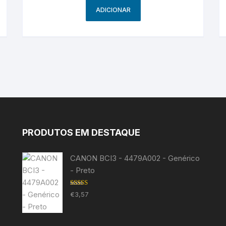
ADICIONAR
PRODUTOS EM DESTAQUE
CANON BCI3 - 4479A002 - Genérico
- Preto
Avaliação
€
3,57
5.00
de 5