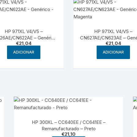
HP 971XL V4/V5 –
HP 971XL V4/V5 –
26AE/CN622AE – Genérico
CN627AE/CN623AE – Gené
€
21,04
€
21,04
– Cyan
– Magenta
ADICIONAR
ADICIONAR
HP 300XL – CC640EE / CC641EE –
Remanufacturado – Preto
€
21,10