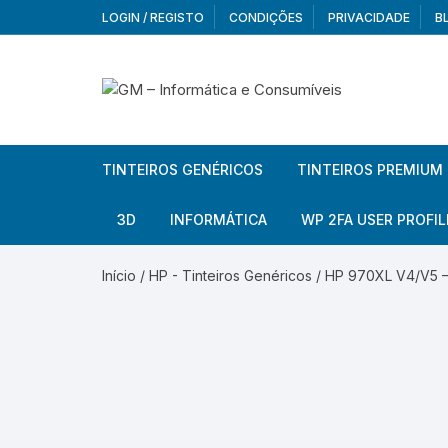
Skip
LOGIN / REGISTO
CONDIÇÕES
PRIVACIDADE
B
to
content
TINTEIROS GENÉRICOS
TINTEIROS PREMIUM
Brother
Brother
3D
INFORMÁTICA
WP 2FA USER PROFIL
Brother – Pack
Epson
Filamentos
Periféricos
Aur
Início
/
HP - Tinteiros Genéricos
/ HP 970XL V4/V5 –
Canon
HP
Armazenamento externo
Co
Ca
Canon – Pack
Lexmark
Redes e Conetividade
We
Me
Ad
Epson
Rat