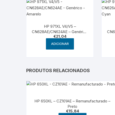
HP 971XL V4/V5 –
CN628AE/CN624AE – Genérico
CN6
€
21,04
– Amarelo
ADICIONAR
PRODUTOS RELACIONADOS
HP 650XL – CZ101AE – Remanufacturado –
Preto
€
15,84