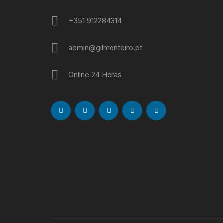
+351 912284314
admin@gilmonteiro.pt
Online 24 Horas