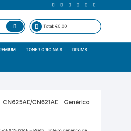
Total:
€
0,00
REMIUM
TONER ORIGINAIS
DRUMS
Canon
Brother – Genérico
HP
Canon – Genérico
Kyocera
Canon – Originais
– CN625AE/CN621AE – Genérico
Epson – Genéricos
HP – Genérico
AE/CN621AE – Preto. Tinteiro genérico de