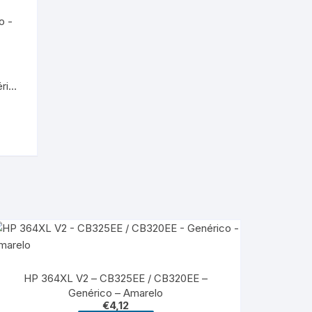
rico
HP 364XL V2 – CB325EE / CB320EE –
Genérico – Amarelo
€
4,12