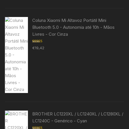
Coluna Xiaomi Mi Altavoz Portátil Mini
Bluetooth 5.0 - Autonomia até 10h - Mãos
Livres - Cor Cinza
Avaliação
€
19,42
5.00
de 5
BROTHER LC1220XL / LC1240XL / LC1280XL /
LC1240C - Genérico - Cyan