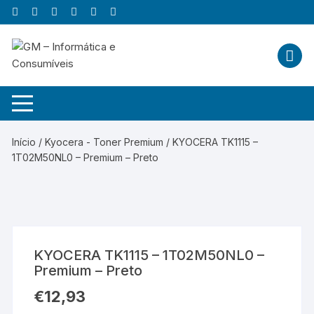
Skip
to
content
Início
/
Kyocera - Toner Premium
/ KYOCERA TK1115 –
1T02M50NL0 – Premium – Preto
KYOCERA TK1115 – 1T02M50NL0 –
Premium – Preto
€
12,93