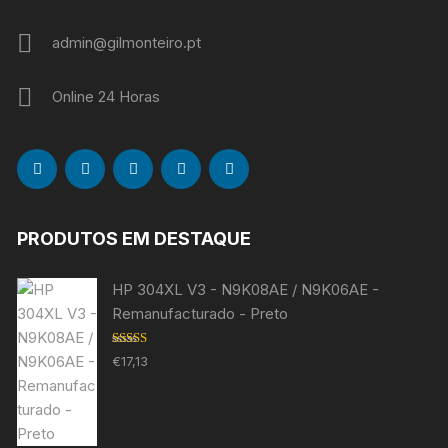
admin@gilmonteiro.pt
Online 24 Horas
PRODUTOS EM DESTAQUE
HP 304XL V3 - N9K08AE / N9K06AE -
Remanufacturado - Preto
Avaliação
€
17,13
5.00
de 5