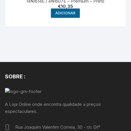
14N1614E / 4N1607E – Premium – Preto
€
10,35
ADICIONAR
SOBRE :
A Loja Online onde encontra qualidade a preços
espectaculares.
Rua Joaquim Valentim Correia, 30 - r/c Dtº