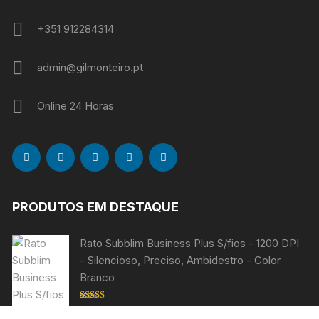
+351 912284314
admin@gilmonteiro.pt
Online 24 Horas
PRODUTOS EM DESTAQUE
Rato Subblim Business Plus S/fios - 1200 DPI
- Silencioso, Preciso, Ambidestro - Color
Branco
Avaliação
€
7,99
5.00
de 5