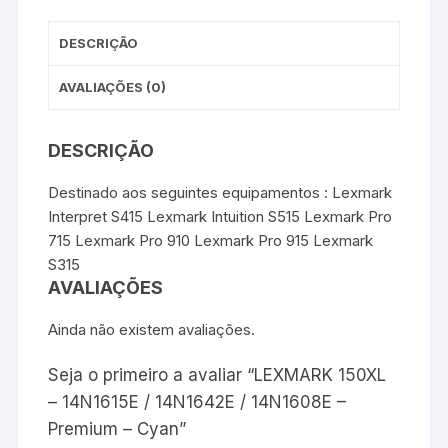
t
r
Cyan
DESCRIÇÃO
AVALIAÇÕES (0)
DESCRIÇÃO
Destinado aos seguintes equipamentos : Lexmark
Interpret S415 Lexmark Intuition S515 Lexmark Pro
715 Lexmark Pro 910 Lexmark Pro 915 Lexmark
S315
AVALIAÇÕES
Ainda não existem avaliações.
Seja o primeiro a avaliar “LEXMARK 150XL
– 14N1615E / 14N1642E / 14N1608E –
Premium – Cyan”