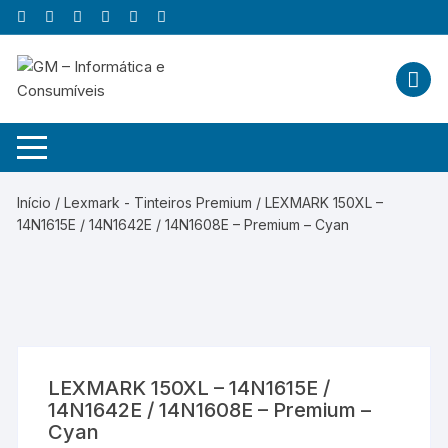
Skip
to
content
Início
/
Lexmark - Tinteiros Premium
/ LEXMARK 150XL –
14N1615E / 14N1642E / 14N1608E – Premium – Cyan
LEXMARK 150XL – 14N1615E /
14N1642E / 14N1608E – Premium –
Cyan