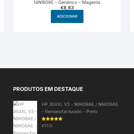
14N1609E – Genérico – Magenta
€
8,83
ADICIONAR
PRODUTOS EM DESTAQUE
HP 304XL V3 - N9K08AE / N9K06AE
- Remanufacturado - Preto
Avaliação
€
17,13
5.00
de 5