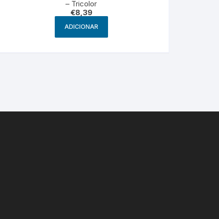
– Tricolor
€
8,39
ADICIONAR