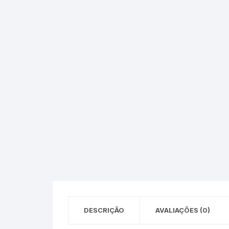
Epson – Pack
Rat
HP
HP – Pack
Lexmark
Lexmark – Pack
DESCRIÇÃO
AVALIAÇÕES (0)