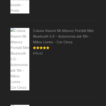
Coluna Xiaomi Mi Altavoz Portátil Mini
Bluetooth 5.0 - Autonomia até 10h -
Mãos Livres - Cor Cinza
Avaliação
€
19,42
5.00
de 5