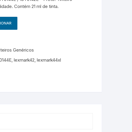
g
HP – Originais
idade. Contém 21 ml de tinta.
Samsung – Genérico
CIONAR
teiros Genéricos
0144E
,
lexmark42
,
lexmark44xl
M
e
s
s
e
n
g
e