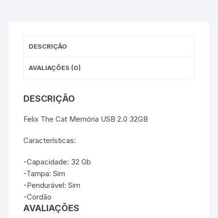
o
e
r
A
n
2.0
o
r
e
p
g
32GB
k
s
p
e
t
r
DESCRIÇÃO
AVALIAÇÕES (0)
DESCRIÇÃO
Felix The Cat Memória USB 2.0 32GB
Características:
-Capacidade: 32 Gb
-Tampa: Sim
-Pendurável: Sim
-Cordão
AVALIAÇÕES