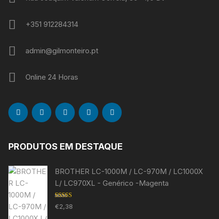
+351 912284314
admin@gilmonteiro.pt
Online 24 Horas
PRODUTOS EM DESTAQUE
BROTHER LC-1000M / LC-970M / LC1000X
L/ LC970XL - Genérico -Magenta
Avaliação
€
2,38
5.00
de 5