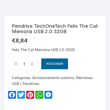
Pendrive TechOneTech Felix The Cat
Memoria USB 2.0 32GB
€
8,84
Felix The Cat Memória USB 2.0 32GB
Quantidade
ADICIONAR
de
Pendrive
Categorias:
Armazenamento externo
,
Memórias
TechOneTech
USB / Pendrives
Felix
The
F
T
P
W
M
Cat
a
w
i
h
e
c
i
n
a
s
Memoria
e
t
t
t
s
USB
b
t
e
s
e