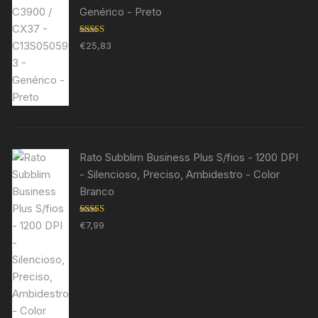
Genérico - Preto
Avaliação
€
25,83
5.00
de 5
Rato Subblim Business Plus S/fios - 1200 DPI
- Silencioso, Preciso, Ambidestro - Color
Branco
Avaliação
€
7,99
5.00
de 5