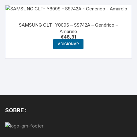
SAMSUNG CLT- Y809S – SS742A – Genérico –
Amarelo
€
48,31
ADICIONAR
SOBRE :