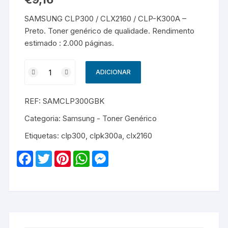
SAMSUNG CLP300 / CLX2160 / CLP-K300A –
Preto. Toner genérico de qualidade. Rendimento
estimado : 2.000 páginas.
Quantidade
ADICIONAR
de
SAMSUNG
REF:
SAMCLP300GBK
CLP300
/
Categoria:
Samsung - Toner Genérico
CLX2160
Etiquetas:
clp300
,
clpk300a
,
clx2160
/
CLP-
F
T
P
W
M
K300A
a
w
i
h
e
c
i
n
a
s
-
e
t
t
t
s
Genérico
b
t
e
s
e
o
e
r
A
n
-
o
r
e
p
g
Preto
k
s
p
e
t
r