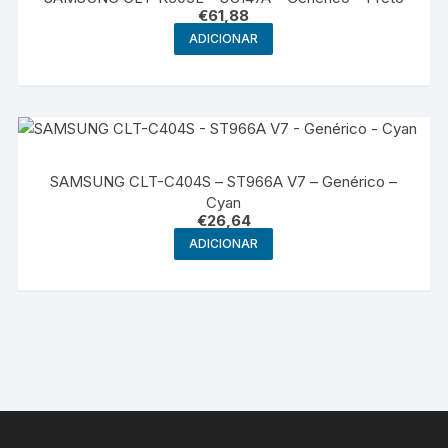
€
61,88
ADICIONAR
SAMSUNG CLT-C404S – ST966A V7 – Genérico –
Cyan
€
26,64
ADICIONAR