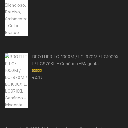
BROTHER LC-1000M / LC-970M / LC1000X
L/ LC970XL - Genérico -Magenta
Avaliação
€
2,38
5.00
de 5