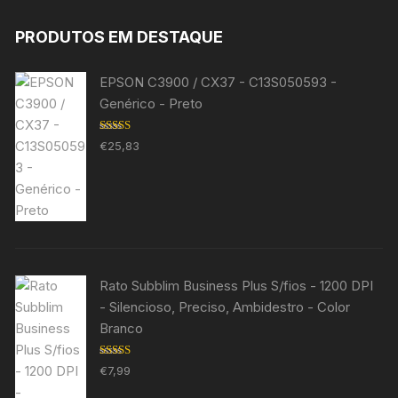
PRODUTOS EM DESTAQUE
EPSON C3900 / CX37 - C13S050593 -
Genérico - Preto
Avaliação
€
25,83
5.00
de 5
Rato Subblim Business Plus S/fios - 1200 DPI
- Silencioso, Preciso, Ambidestro - Color
Branco
Avaliação
€
7,99
5.00
de 5