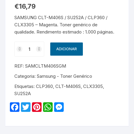
€
16,79
SAMSUNG CLT-M406S / SU252A / CLP360 /
CLX3305 – Magenta. Toner genérico de
qualidade. Rendimento estimado : 1.000 páginas.
Quantidade
ADICIONAR
de
SAMSUNG
REF:
SAMCLTM406SGM
CLT-
M406S
Categoria:
Samsung - Toner Genérico
/
Etiquetas:
CLP360
,
CLT-M406S
,
CLX3305
,
SU252A
SU252A
/
CLP360
F
T
P
W
M
/
a
w
i
h
e
c
i
n
a
s
CLX3305
e
t
t
t
s
-
b
t
e
s
e
o
e
r
A
n
Genérico
o
r
e
p
g